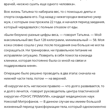
врачей, «можно сшить еще одного человека».
Всю жизнь Татьяна то набирала вес, то с помощью диеты и
спорта скидывала его. Год назад у нижегородки внезапно умер
муж, с которым она прожила 22 года, и начался период заедания,
который чередовался с полным отказом от еды.
«Были безумно разные цифры веса, — говорит Татьяна. — Мой
максимальный вес был 128 килограмм, минимальный — 58. Моя
кожа словно сошла с ума: после похудения она больше не могла
сокращаться. Ни тренировки, ни правильное питание не
исправляли ситуацию. Поверить в себя помогла команда
клиники, которая постоянно была со мной на связи и
поддерживала меня».
Операцию было решено проводить в два этапа: сначала на
нижней части тела, потом — на верхней.
«В хирургии есть негласное правило — что долго развивается, то
и долго лечится, ‑говорит руководитель центра пластической
хирургии «ТОНУС ПРЕМИУМ», кандидат медицинских наук
Николай Митрофанов. — В данном случае мы имеем большой
жизненный период трансформации тела, который одномоментно