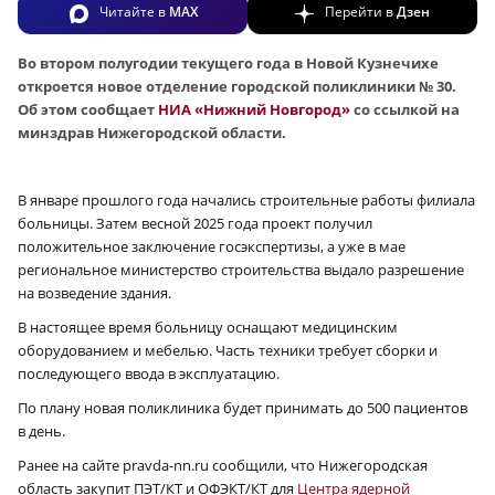
Читайте в
MAX
Перейти в
Дзен
Во втором полугодии текущего года в Новой Кузнечихе
откроется новое отделение городской поликлиники № 30.
Об этом сообщает
НИА «Нижний Новгород»
со ссылкой на
минздрав Нижегородской области.
В январе прошлого года начались строительные работы филиала
больницы. Затем весной 2025 года проект получил
положительное заключение госэкспертизы, а уже в мае
региональное министерство строительства выдало разрешение
на возведение здания.
В настоящее время больницу оснащают медицинским
оборудованием и мебелью. Часть техники требует сборки и
последующего ввода в эксплуатацию.
По плану новая поликлиника будет принимать до 500 пациентов
в день.
Ранее на сайте pravda-nn.ru сообщили, что Нижегородская
область закупит ПЭТ/КТ и ОФЭКТ/КТ для
Центра ядерной