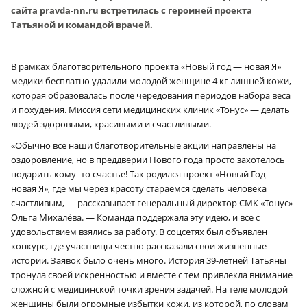
сайта pravda-nn.ru встретилась с героиней проекта
Татьяной и командой врачей.
В рамках благотворительного проекта «Новый год — новая Я»
медики бесплатно удалили молодой женщине 4 кг лишней кожи,
которая образовалась после чередования периодов набора веса
и похудения. Миссия сети медицинских клиник «Тонус» — делать
людей здоровыми, красивыми и счастливыми.
«Обычно все наши благотворительные акции направлены на
оздоровление, но в преддверии Нового года просто захотелось
подарить кому- то счастье! Так родился проект «Новый Год —
новая Я», где мы через красоту стараемся сделать человека
счастливым, — рассказывает генеральный директор СМК «Тонус»
Ольга Михалёва. — Команда поддержала эту идею, и все с
удовольствием взялись за работу. В соцсетях был объявлен
конкурс, где участницы честно рассказали свои жизненные
истории. Заявок было очень много. История 39-летней Татьяны
тронула своей искренностью и вместе с тем привлекла внимание
сложной с медицинской точки зрения задачей. На теле молодой
женщины были огромные избытки кожи, из которой, по словам