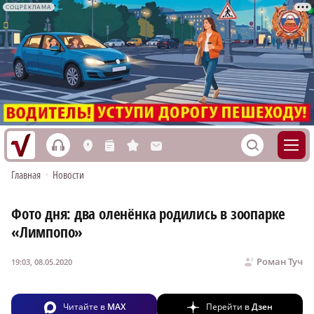
СОЦРЕКЛАМА
h
S
L
n
s
M
Главная
•
Новости
Фото дня: два оленёнка родились в зоопарке
«Лимпопо»
Роман Туч
19:03, 08.05.2020
Читайте в
MAX
Перейти в
Дзен