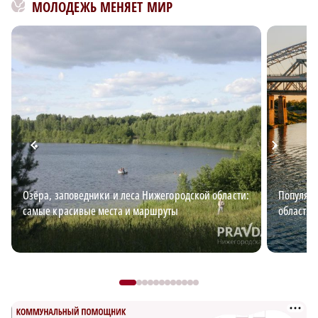
МОЛОДЕЖЬ МЕНЯЕТ МИР
Озёра, заповедники и леса Нижегородской области:
Популяр
самые красивые места и маршруты
области 