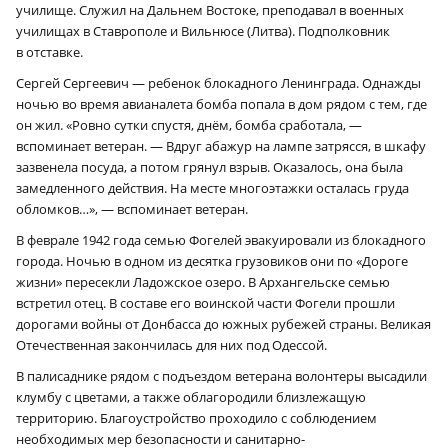
училище. Служил на Дальнем Востоке, преподавал в военных
училищах в Ставрополе и Вильнюсе (Литва). Подполковник
в отставке.
Сергей Сергеевич — ребенок блокадного Ленинграда. Однажды
ночью во время авианалета бомба попала в дом рядом с тем, где
он жил. «Ровно сутки спустя, днём, бомба сработала, —
вспоминает ветеран. — Вдруг абажур на лампе затрясся, в шкафу
зазвенела посуда, а потом грянул взрыв. Оказалось, она была
замедленного действия. На месте многоэтажки осталась груда
обломков…», — вспоминает ветеран.
В феврале 1942 года семью Фогелей эвакуировали из блокадного
города. Ночью в одном из десятка грузовиков они по «Дороге
жизни» пересекли Ладожское озеро. В Архангельске семью
встретил отец. В составе его воинской части Фогели прошли
дорогами войны от Донбасса до южных рубежей страны. Великая
Отечественная закончилась для них под Одессой.
В палисаднике рядом с подъездом ветерана волонтеры высадили
клумбу с цветами, а также облагородили близлежащую
территорию. Благоустройство проходило с соблюдением
необходимых мер безопасности и санитарно-