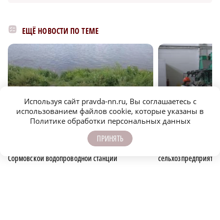
ЕЩЁ НОВОСТИ ПО ТЕМЕ
Используя сайт pravda-nn.ru, Вы соглашаетесь с
использованием файлов cookie, которые указаны в
Политике обработки персональных данных
r
ЭКОЛОГИЯ
СЕЛЬСКОЕ ХОЗЯЙСТВО
ПРИНЯТЬ
Детскую машину достали из воды на Ново-
Плату за вывоз мусо
Сормовской водопроводной станции
сельхозпредприяти
ЭКОЛОГИЯ
МУСОР
ПОДПИСЫВАЙТЕСЬ НА НАШИ