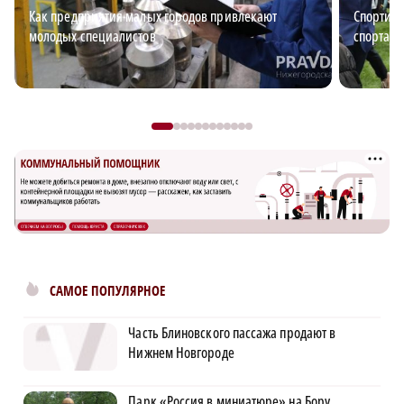
Как предприятия малых городов привлекают
Спортив
молодых специалистов
спорта, 
САМОЕ ПОПУЛЯРНОЕ
Часть Блиновского пассажа продают в
Нижнем Новгороде
Парк «Россия в миниатюре» на Бору