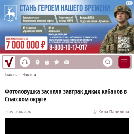
h
S
L
n
s
M
Главная
•
Новости
Фотоловушка засняла завтрак диких кабанов в
Спасском округе
Кира Папилова
16:35, 06.06.2026