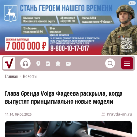
h
S
L
n
s
M
Главная
•
Новости
Глава бренда Volga Фадеева раскрыла, когда
выпустят принципиально новые модели
Pravda-nn.ru
11:14, 09.06.2026