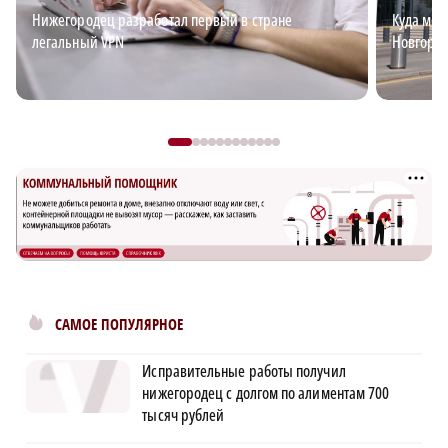
Нижегородец разработал первый в стране
Куда мож
легальный VPN
Новгоро
САМОЕ ПОПУЛЯРНОЕ
Исправительные работы получил
нижегородец с долгом по алиментам 700
тысяч рублей