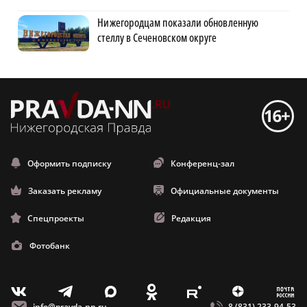
Нижегородцам показали обновленную
стеллу в Сеченовском округе
Оформить подписку
Конференц-зал
Заказать рекламу
Официальные документы
Спецпроекты
Редакция
Фотобанк
m
T
O
Z
X
E
V
info@pravda-nn.ru
8 (831) 233-94-53