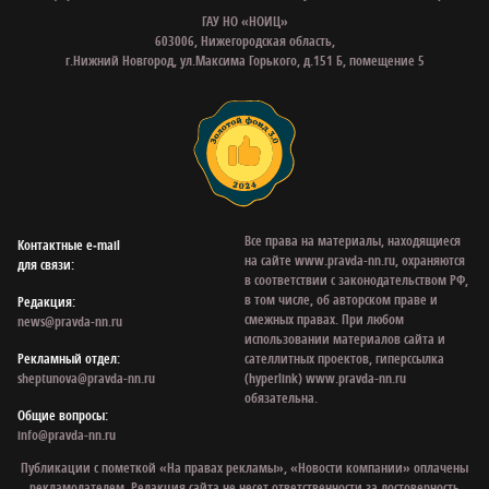
ГАУ НО «НОИЦ»
603006, Нижегородская область,
г.Нижний Новгород, ул.Максима Горького, д.151 Б, помещение 5
Все права на материалы, находящиеся
Контактные e‑mail
на сайте www.pravda-nn.ru, охраняются
для связи:
в соответствии с законодательством РФ,
в том числе, об авторском праве и
Редакция:
смежных правах. При любом
news@pravda-nn.ru
использовании материалов сайта и
Рекламный отдел:
сателлитных проектов, гиперссылка
sheptunova@pravda-nn.ru
(hyperlink) www.pravda-nn.ru
обязательна.
Общие вопросы:
info@pravda-nn.ru
Публикации с пометкой «На правах рекламы», «Новости компании» оплачены
рекламодателем. Редакция сайта не несет ответственности за достоверность