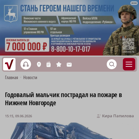
h
S
L
n
s
M
Главная
•
Новости
Годовалый мальчик пострадал на пожаре в
Нижнем Новгороде
Кира Папилова
15:15, 09.06.2026