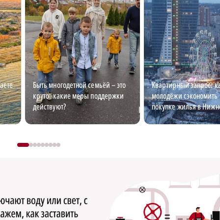
наете
Быть многодетной семьёй – это
Квартирный запрос: к
круто: какие меры поддержки
молодёжи сэкономить 
действуют?
покупке жилья в Нижн
Новгороде