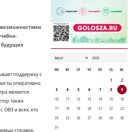
победу подряд
21:08
и возможностями
учебно-
т будущих
ПН
ВТ
СР
ЧТ
ПТ
СБ
ВС
ывает поддержку с
1
2
алисты оперативно
3
4
5
6
7
8
9
тра является
10
11
12
13
14
15
16
ктор также
17
18
19
20
21
22
23
 ОВЗ и всех, кто
24
25
26
27
28
29
30
31
димых справок,