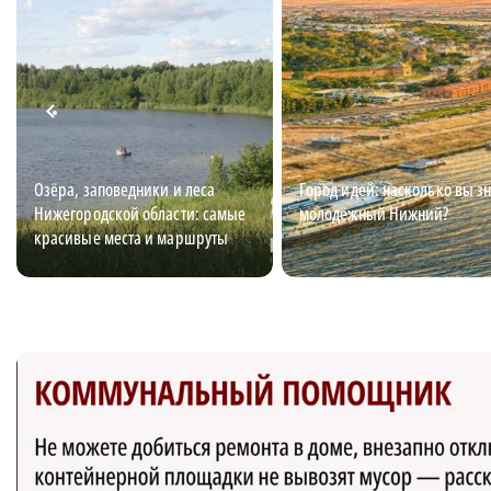
Озёра, заповедники и леса
Город идей: насколько вы з
Нижегородской области: самые
молодёжный Нижний?
красивые места и маршруты