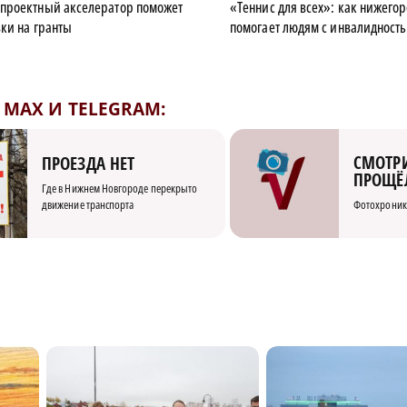
проектный акселератор поможет
«Теннис для всех»: как нижего
ки на гранты
помогает людям с инвалидност
MAX И TELEGRAM:
СМОТРИ
ПРОЕЗДА НЕТ
ПРОЩЁ
Где в Нижнем Новгороде перекрыто
движение транспорта
Фотохроник