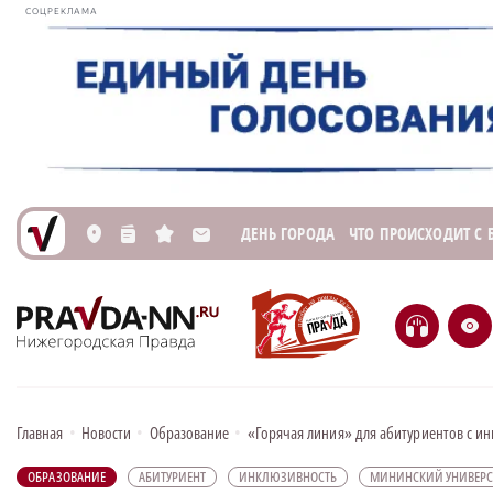
СОЦРЕКЛАМА
ДЕНЬ ГОРОДА
ЧТО ПРОИСХОДИТ С
L
n
s
M
H
e
Главная
•
Новости
•
Образование
•
«Горячая линия» для абитуриентов с и
ОБРАЗОВАНИЕ
АБИТУРИЕНТ
ИНКЛЮЗИВНОСТЬ
МИНИНСКИЙ УНИВЕРС