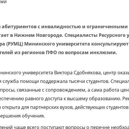
ами
я абитуриентов с инвалидностью и ограниченным
тает в Нижнем Новгороде. Специалисты Ресурсного 
ра (РУМЦ) Мининского университета консультирую
ителей из регионов ПФО по вопросам инклюзии.
нинского университета Виктора Сдобнякова, центр оказ
емя служба помощи поддержала тысячи студентов. Специ
просы, связанные с сопровождением, а сама работа цен
еспечению равного доступа к высшему образованию. Ре
 открыта для партнерских вузов, действующих студентов с
вершения обучения.
лений чаще всего поступают вопросы о перечне необхо