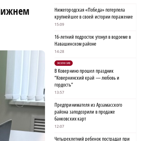
 Нижнем
Нижегородская «Победа» потерпела
крупнейшее в своей истории поражение
15:09
16-летний подросток утонул в водоеме в
Навашинском районе
14:28
ЭКСКЛЮЗИВ
В Ковернино прошел праздник
“Ковернинский край — любовь и
гордость”
13:57
Предпринимателя из Арзамасского
района заподозрили в продаже
банковских карт
12:07
Четырехлетний ребенок пострадал при