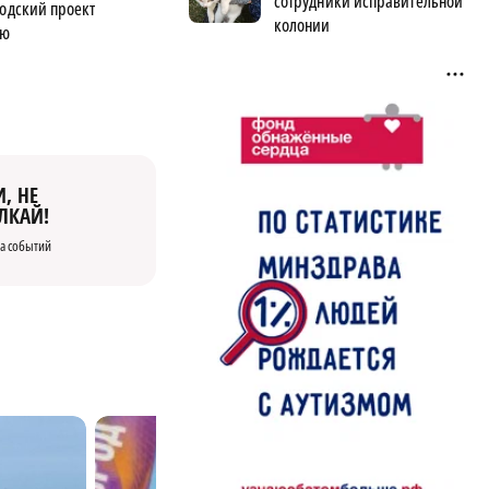
сотрудники исправительной
родский проект
колонии
ью
, НЕ
ЛКАЙ!
а событий