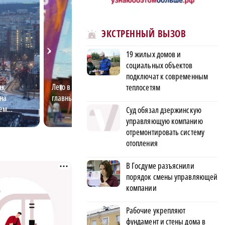
ЭКСТРЕННЫЙ ВЫЗОВ
19 жилых домов и
социальных объектов
подключат к современным
ак
Лето в Нижнем: что ты знаешь о
Остаться или уе
теплосетям
на
главных событиях?
оценила возмож
ем
Новгорода
Суд обязал дзержинскую
управляющую компанию
отремонтировать систему
отопления
В Госдуме разъяснили
порядок смены управляющей
компании
Рабочие укрепляют
фундамент и стены дома в