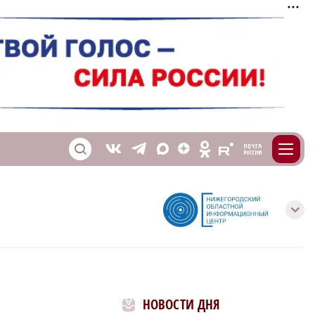
m
T
O
Z
X
E
S
V
с
НОВОСТИ ДНЯ