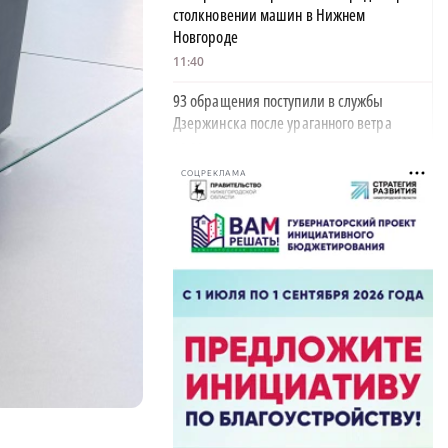
столкновении машин в Нижнем
Новгороде
11:40
93 обращения поступили в службы
Дзержинска после ураганного ветра
10:28
СОЦРЕКЛАМА
350 пар поженились в Нижегородской
области в «красивую дату»
10:05
Деревянное здание загорелось от удара
молнии в Борском районе
09:42
Глеб Никитин обратился к строителям в
День строителя
06:00
ФК «Нижний Новгород» одержал пятую