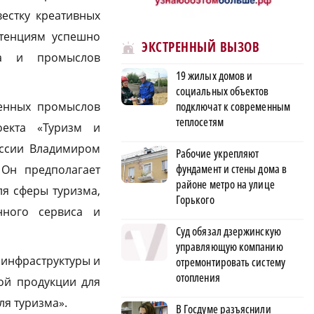
естку креативных
етенциям успешно
ЭКСТРЕННЫЙ ВЫЗОВ
ма и промыслов
19 жилых домов и
социальных объектов
подключат к современным
венных промыслов
теплосетям
оекта «Туризм и
оссии Владимиром
Рабочие укрепляют
фундамент и стены дома в
 Он предполагает
районе метро на улице
ля сферы туризма,
Горького
нного сервиса и
Суд обязал дзержинскую
управляющую компанию
 инфраструктуры и
отремонтировать систему
отопления
ной продукции для
ля туризма».
В Госдуме разъяснили