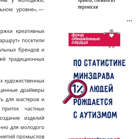
аны у молодежи,
приюта, сбежала из
переноски
ьном уровне», —
ержки креативных
аршрут» посетили
альных брендов и
лей традиционных
ых художественных
оценные драйверы
ть для мастеров и
 приток частных
оздание изделий
нно для молодого
приятий промыслов