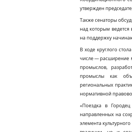
утвержден председат
Также сенаторы обсуд
над которым ведется 
на поддержку начина
В ходе круглого стол
числе — расширение 
промыслов, разрабо
промыслы как объе
региональных практи
нормативной правовой
«Поездка в Городец
направленных на сох
элемента культурного