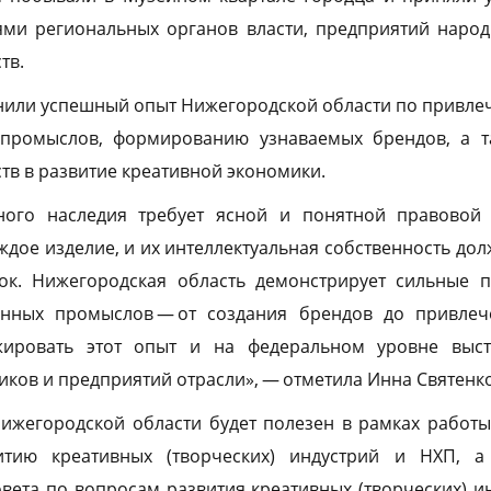
лями региональных органов власти, предприятий наро
тв.
нили успешный опыт Нижегородской области по привле
 промыслов, формированию узнаваемых брендов, а 
в в развитие креативной экономики.
рного наследия требует ясной и понятной правовой
ждое изделие, и их интеллектуальная собственность до
к. Нижегородская область демонстрирует сильные п
енных промыслов — от создания брендов до привлеч
жировать этот опыт и на федеральном уровне выст
ков и предприятий отрасли», — отметила Инна Святенко
Нижегородской области будет полезен в рамках работ
тию креативных (творческих) индустрий и НХП, а
ета по вопросам развития креативных (творческих) и