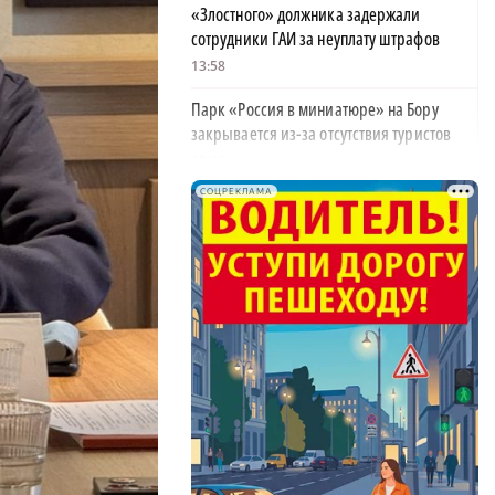
«Злостного» должника задержали
сотрудники ГАИ за неуплату штрафов
13:58
Парк «Россия в миниатюре» на Бору
закрывается из-за отсутствия туристов
13:26
СОЦРЕКЛАМА
Найти своего человека: как помогают
питомцам в центре «Планета кошек»
13:00
У нижегородских абитуриентов стали
популярны инженерные направления
12:48
Как помощь людям стала главным делом
жизни для нижегородской студентки
12:47