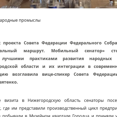
 народные промыслы
х проекта Совета Федерации Федерального Собр
иальный маршрут. Мобильный сенатор» ст
 лучшими практиками развития народных х
родской области и их интеграции в современ
ацию возглавила вице-спикер Совета Федераци
вятенко.
е визита в Нижегородскую область сенаторы посе
, где им представили производственный цикл предпри
же побывали в Музейном квартале Городца и приняли 