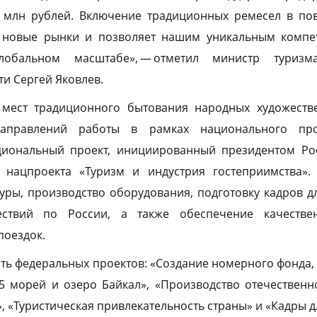
5 млн рублей. Включение традиционных ремесел в пов
т новые рынки и позволяет нашим уникальным комп
лобальном масштабе», — отметил министр туриз
и Сергей Яковлев.
 мест традиционного бытования народных художест
направлений работы в рамках национального пр
ациональный проект, инициированный президентом Р
 нацпроекта «Туризм и индустрия гостеприимства».
уры, производство оборудования, подготовку кадров д
ествий по России, а также обеспечение качестве
поездок.
ять федеральных проектов: «Создание номерного фонда,
«5 морей и озеро Байкал», «Производство отечествен
, «Туристическая привлекательность страны» и «Кадры д