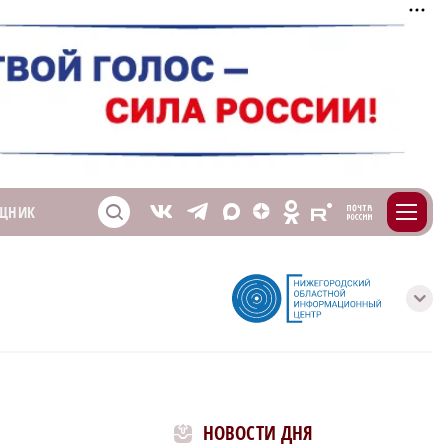
m
T
O
ЩНИК
Z
X
E
S
V
с
НОВОСТИ ДНЯ