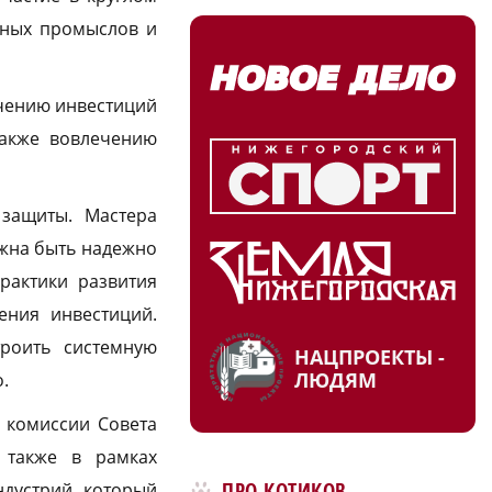
дных промыслов и
чению инвестиций
также вовлечению
 защиты. Мастера
лжна быть надежно
рактики развития
ения инвестиций.
роить системную
НАЦПРОЕКТЫ -
ЛЮДЯМ
.
ы комиссии Совета
 также в рамках
ПРО КОТИКОВ
ндустрий, который