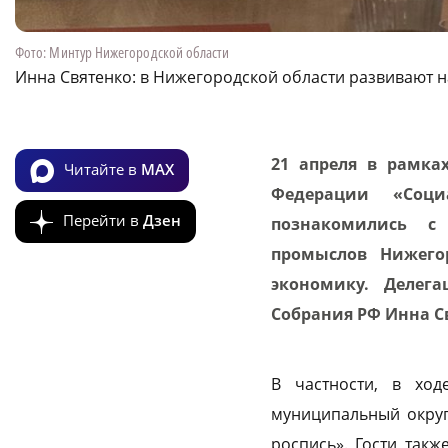
Фото: Минтур Нижегородской области
Инна Святенко: в Нижегородской области развивают
21 апреля в рамка
Читайте в
MAX
Федерации «Соц
Перейти в
Дзен
познакомились с
промыслов Нижего
экономику. Делег
Собрания РФ Инна С
В частности, в ход
муниципальный округ
роспись». Гости так