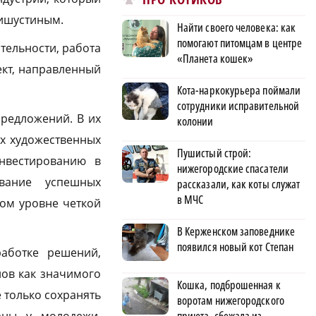
ишустиным.
Найти своего человека: как
помогают питомцам в центре
тельности, работа
«Планета кошек»
ект, направленный
Кота-наркокурьера поймали
сотрудники исправительной
предложений. В их
колонии
х художественных
Пушистый строй:
нвестированию в
нижегородские спасатели
вание успешных
рассказали, как коты служат
в МЧС
ом уровне четкой
В Керженском заповеднике
появился новый кот Степан
аботке решений,
ов как значимого
Кошка, подброшенная к
 только сохранять
воротам нижегородского