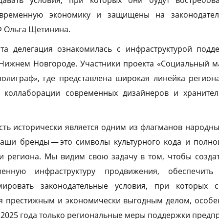
давать условия, при которых они будут востребов
овременную экономику и защищены на законодател
Ф Ольга Щетинина.
та делегация ознакомилась с инфраструктурой подд
Нижнем Новгороде. Участники проекта «Социальный м
олиграф», где представлена широкая линейка регион
я коллаборации современных дизайнеров и храните
сть исторически является одним из флагманов народн
аши бренды — это символы культурного кода и полн
и региона. Мы видим свою задачу в том, чтобы созда
менную инфраструктуру продвижения, обеспечить
ировать законодательные условия, при которых с
я престижным и экономически выгодным делом, особе
 2025 года только региональные меры поддержки пред