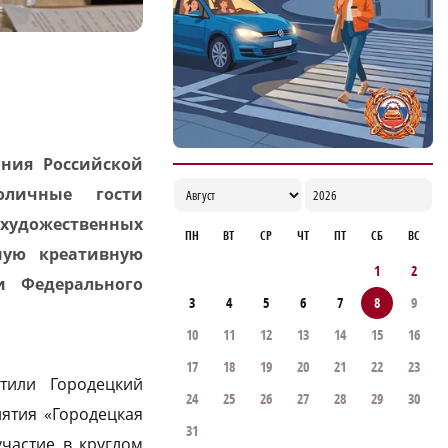
ания Российской
оличные гости
удожественных
ПН
ВТ
СР
ЧТ
ПТ
СБ
ВС
ную креативную
1
2
и Федерального
3
4
5
6
7
8
9
10
11
12
13
14
15
16
17
18
19
20
21
22
23
тили Городецкий
24
25
26
27
28
29
30
ятия «Городецкая
31
участие в круглом