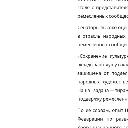
столе с представите
ремесленных сообщес
Сенаторы высоко оце
в отрасль народных
ремесленных сообщест
«Сохранение культу
вкладывают душу в ка
защищена от поддело
народных художеств
Наша задача — тира
поддержку ремесленни
По ее словам, опыт 
Федерации по разви
Координационного сов