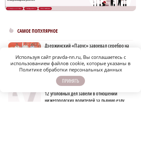
САМОЕ ПОПУЛЯРНОЕ
Дзержинский «Парус» завоевал серебро на
Чемпионате России по ПОДА-футболу
Используя сайт pravda-nn.ru, Вы соглашаетесь с
использованием файлов cookie, которые указаны в
В Нижнем Новгороде откроют ИТ-центр РФ и
Политике обработки персональных данных
Киргизии кибербезопасности
ПРИНЯТЬ
12 уголовных дел завели в отношении
нижегородских водителей за пьяную езду
Волонтеры обнаружили заброшенный дом,
в котором живет около 20 собак и щенков