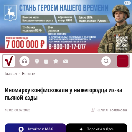
h
S
L
n
s
M
Главная
•
Новости
Иномарку конфисковали у нижегородца из-за
пьяной езды
Юлия Полякова
18:02, 08.07.2026
Читайте в
MAX
Перейти в
Дзен