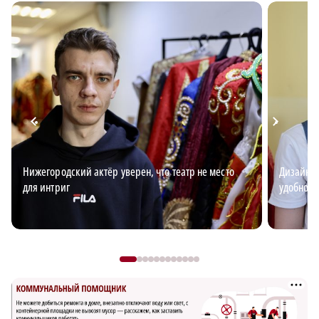
Нижегородский актёр уверен, что театр не место
Дизайнер
для интриг
удобной 