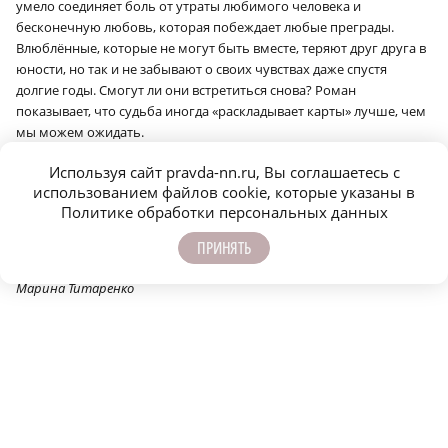
умело соединяет боль от утраты любимого человека и
бесконечную любовь, которая побеждает любые преграды.
Влюблённые, которые не могут быть вместе, теряют друг друга в
юности, но так и не забывают о своих чувствах даже спустя
долгие годы. Смогут ли они встретиться снова? Роман
показывает, что судьба иногда «раскладывает карты» лучше, чем
мы можем ожидать.
В 2026 году вышел новый роман Джоджо Мойес «В чужих
Используя сайт pravda-nn.ru, Вы соглашаетесь с
туфлях». Он совсем недавно появился на полках книжных
использованием файлов cookie, которые указаны в
магазинов. Пополнит ли он ряды лучших романов знаменитой
Политике обработки персональных данных
писательницы — решать читателям.
ПРИНЯТЬ
Приятного чтения и хороших майских праздников!
Марина Титаренко
Сообщить об ошибке
Поделиться
ЕЩЁ НОВОСТИ ПО ТЕМЕ