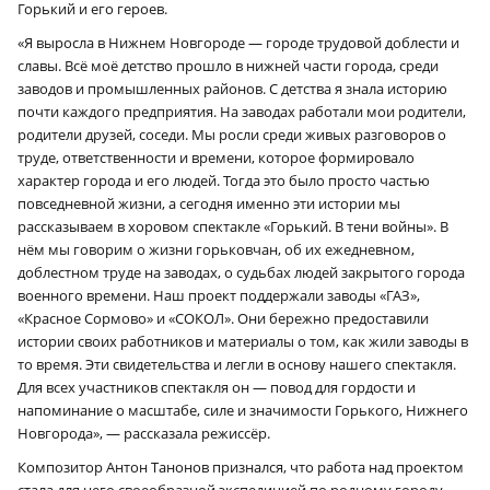
Горький и его героев.
«Я выросла в Нижнем Новгороде — городе трудовой доблести и
славы. Всё моё детство прошло в нижней части города, среди
заводов и промышленных районов. С детства я знала историю
почти каждого предприятия. На заводах работали мои родители,
родители друзей, соседи. Мы росли среди живых разговоров о
труде, ответственности и времени, которое формировало
характер города и его людей. Тогда это было просто частью
повседневной жизни, а сегодня именно эти истории мы
рассказываем в хоровом спектакле «Горький. В тени войны». В
нём мы говорим о жизни горьковчан, об их ежедневном,
доблестном труде на заводах, о судьбах людей закрытого города
военного времени. Наш проект поддержали заводы «ГАЗ»,
«Красное Сормово» и «СОКОЛ». Они бережно предоставили
истории своих работников и материалы о том, как жили заводы в
то время. Эти свидетельства и легли в основу нашего спектакля.
Для всех участников спектакля он — повод для гордости и
напоминание о масштабе, силе и значимости Горького, Нижнего
Новгорода», — рассказала режиссёр.
Композитор Антон Танонов признался, что работа над проектом
стала для него своеобразной экспедицией по родному городу.