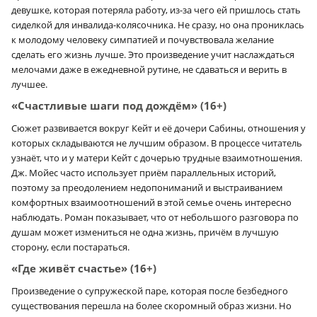
девушке, которая потеряла работу, из-за чего ей пришлось стать
сиделкой для инвалида-колясочника. Не сразу, но она прониклась
к молодому человеку симпатией и почувствовала желание
сделать его жизнь лучше. Это произведение учит наслаждаться
мелочами даже в ежедневной рутине, не сдаваться и верить в
лучшее.
«Счастливые шаги под дождём» (16+)
Сюжет развивается вокруг Кейт и её дочери Сабины, отношения у
которых складываются не лучшим образом. В процессе читатель
узнаёт, что и у матери Кейт с дочерью трудные взаимотношения.
Дж. Мойес часто использует приём параллельных историй,
поэтому за преодолением недопониманий и выстраиванием
комфортных взаимоотношений в этой семье очень интересно
наблюдать. Роман показывает, что от небольшого разговора по
душам может измениться не одна жизнь, причём в лучшую
сторону, если постараться.
«Где живёт счастье» (16+)
Произведение о супружеской паре, которая после безбедного
существования перешла на более скоромный образ жизни. Но