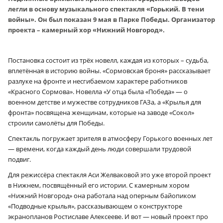
легли в основу музыкального спектакля «Горький. В тени
войны». Он был показан 9 мая в Парке Победы. Организатор
проекта – камерный хор «Нижний Новгород».
Постановка состоит из трёх новелл, каждая из которых – судьба,
вплетённая в историю войны. «Сормовская броня» рассказывает
разлуке на фронте и несгибаемом характере работников
«Красного Сормова». Новелла «У отца была «Победа» — о
военном детстве и мужестве сотрудников ГАЗа, а «Крылья для
фронта» посвящена женщинам, которые на заводе «Сокол»
строили самолёты для Победы.
Спектакль погружает зрителя в атмосферу Горького военных лет
— времени, когда каждый день люди совершали трудовой
подвиг.
Для режиссёра спектакля Аси Желваковой это уже второй проект
в Нижнем, посвящённый его истории. С камерным хором
«Нижний Новгород» она работала над оперным байопиком
«Подводные крылья», рассказывающем о конструкторе
экранопланов Ростиславе Алексееве. И вот — новый проект про