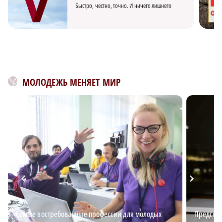
Быстро, честно, точно. И ничего лишнего
МОЛОДЕЖЬ МЕНЯЕТ МИР
Самые востребованные профессии для молодых
Председа