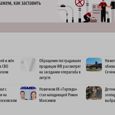
ей и жён
Обращения пострадавших
Нижег
в СВО
продавцов WB рассмотрят
обнов
вском
на заседании оперштаба в
Сечен
августе
ал с
Новичком ХК «Торпедо»
Детен
и на
стал нападающий Роман
зоопа
Московском
Максимов
выбра