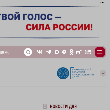
m
T
O
ЩНИК
Z
X
E
S
V
с
НОВОСТИ ДНЯ