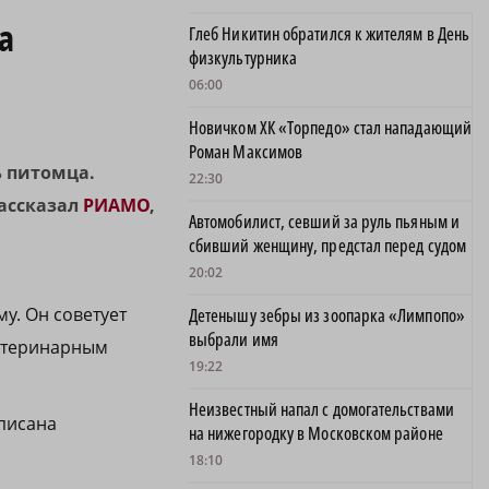
а
Глеб Никитин обратился к жителям в День
физкультурника
06:00
Новичком ХК «Торпедо» стал нападающий
Роман Максимов
ь питомца.
22:30
ассказал
РИАМО
,
Автомобилист, севший за руль пьяным и
сбивший женщину, предстал перед судом
20:02
у. Он советует
Детенышу зебры из зоопарка «Лимпопо»
выбрали имя
ветеринарным
19:22
Неизвестный напал с домогательствами
описана
на нижегородку в Московском районе
18:10