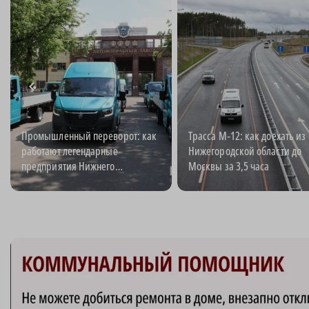
Промышленный переворот: как
Трасса М‑12: как доехать из
работают легендарные
Нижегородской области до
предприятия Нижнего
Москвы за 3,5 часа
Новгорода