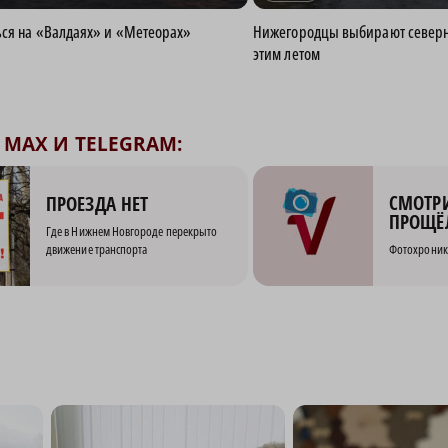
ься на «Валдаях» и «Метеорах»
Нижегородцы выбирают северн
этим летом
MAX И TELEGRAM:
СМОТРИ
ПРОЕЗДА НЕТ
ПРОЩЁ
Где в Нижнем Новгороде перекрыто
движение транспорта
Фотохроник