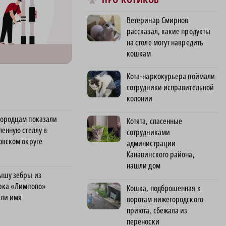
Ветеринар Смирнов
рассказал, какие продукты
на столе могут навредить
кошкам
Кота-наркокурьера поймали
сотрудники исправительной
колонии
ородцам показали
Котята, спасенные
ленную стеллу в
сотрудниками
овском округе
администрации
Канавинского района,
нашли дом
ышу зебры из
рка «Лимпопо»
Кошка, подброшенная к
ли имя
воротам нижегородского
приюта, сбежала из
переноски