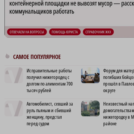
САМОЕ ПОПУЛЯРНОЕ
Исправительные работы
Форум для матер
получил нижегородец с
погибших бойцо
долгом по алиментам 700
прошёл в Павло
тысяч рублей
округе
Автомобилист, севший за
Неизвестный нап
руль пьяным и сбивший
домогательствам
женщину, предстал
нижегородку в 
перед судом
районе