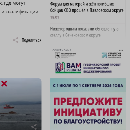
, где могут
Форум для матерей и жён погибших
бойцов СВО прошёл в Павловском округе
а и квалификации
18:01
Нижегородцам показали обновленную
стеллу в Сеченовском округе
Поделиться
17:43
СОЦРЕКЛАМА
Исправительные работы получил
нижегородец с долгом по алиментам 700
тысяч рублей
17:37
×
Обращения пострадавших продавцов WB
рассмотрят на заседании оперштаба в
августе
17:21
Нижегородская область вошла в число
лидеров научно-популярного туризма
r
17:10