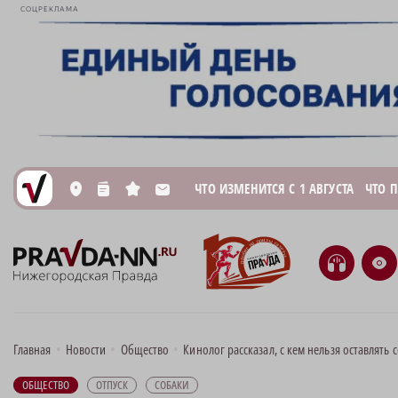
СОЦРЕКЛАМА
ЧТО ИЗМЕНИТСЯ С 1 АВГУСТА
ЧТО 
L
n
s
M
H
e
Главная
•
Новости
•
Общество
•
Кинолог рассказал, с кем нельзя оставлять 
ОБЩЕСТВО
ОТПУСК
СОБАКИ