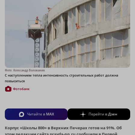
Фото: Александр Воложанин
С наступлением тепла интенсивность строительных работ должна
повыситься
Фотобанк
Читайте в
MAX
Перейти в
Дзен
Корпус «Школы 800» в Верхних Печерах готов на 91%. Об
этом редакции сайта pravda-nn.ru сообщили в Первой