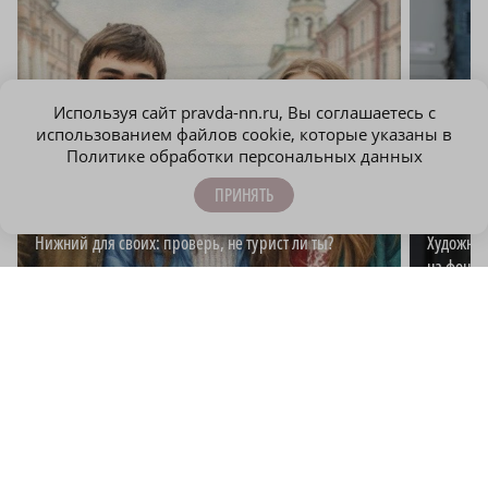
Используя сайт pravda-nn.ru, Вы соглашаетесь с
использованием файлов cookie, которые указаны в
Политике обработки персональных данных
ПРИНЯТЬ
Нижний для своих: проверь, не турист ли ты?
Художниц
на фоне 