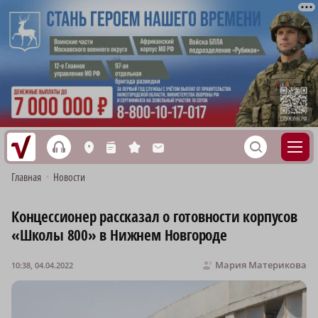
h
S
L
n
s
M
Главная
•
Новости
Концессионер рассказал о готовности корпусов
«Школы 800» в Нижнем Новгороде
Мария Материкова
10:38, 04.04.2022