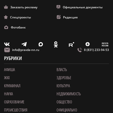
Заказать рекламу
Официальные документы
Спецпроекты
Редакция
Фотобанк
m
T
O
Z
X
E
V
info@pravda-nn.ru
8 (831) 233-94-53
РУБРИКИ
АФИША
ВЛАСТЬ
ЖКХ
ЗДОРОВЬЕ
КРИМИНАЛ
КУЛЬТУРА
НАУКА
НЕДВИЖИМОСТЬ
ОБРАЗОВАНИЕ
ОБЩЕСТВО
ПРОИСШЕСТВИЯ
ОФИЦИАЛЬНО