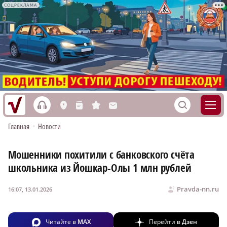
СОЦРЕКЛАМА
h
S
L
n
s
M
Главная
•
Новости
Мошенники похитили с банковского счёта
школьника из Йошкар-Олы 1 млн рублей
Pravda-nn.ru
16:07, 13.01.2026
Читайте в
MAX
Перейти в
Дзен