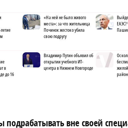
м
«На ней не было живого
Выйде
места»: за что жительница
ЕАЭС?
-летие
Починок жестоко убила
Пашин
им
свою подругу
Владимир Путин объявил об
Оскол
ние
открытии учебного ИТ-
беспи
ат в
центра в Нижнем Новгороде
жилой
де до 16
район
 подрабатывать вне своей специ