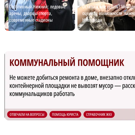
Спортивный Нижний: ледовые
Остаться или уехать? Молод
арены, дворцы спорта,
оценила возможности Нижн
современные стадионы
Новгорода