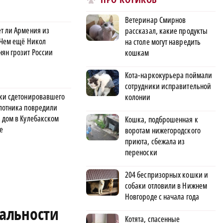
Ветеринар Смирнов
т ли Армения из
рассказал, какие продукты
 Чем ещё Никол
на столе могут навредить
ян грозит России
кошкам
Кота-наркокурьера поймали
сотрудники исправительной
ки сдетонировавшего
колонии
лотника повредили
 дом в Кулебакском
Кошка, подброшенная к
е
воротам нижегородского
приюта, сбежала из
переноски
204 беспризорных кошки и
собаки отловили в Нижнем
Новгороде с начала года
альности
Котята, спасенные