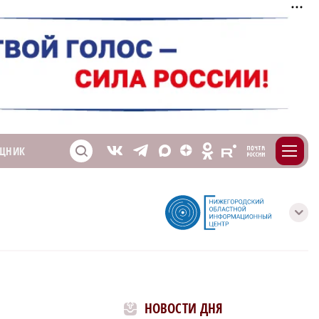
m
T
O
ЩНИК
Z
X
E
S
V
с
НОВОСТИ ДНЯ