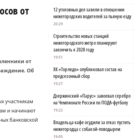
осов от
12 уголовных дел завели в отношении
нижегородских водителей за пьяную езду
20:29
Строительство новых станций
нижегородского метро планируют
закончить к 2028 году
19:51
шленники от
ХК «Торпедо» опубликовал состав на
раждение. Об
предсезонный сбор
19:27
Дзержинский «Парус» завоевал серебро
ых участникам
на Чемпионате России по ПОДА-футболу
ам и начинают
19:22
нных банковской
Владельца кафе осудили за отказ пустить
нижегородца с собакой-поводырем
19:05