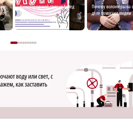
ежь
Нижегородский студент Ахмед
Почему волонтёры на 
его
Сайфулин победил в
деле помогают людям
театральном конкурсе
«Табуретка»