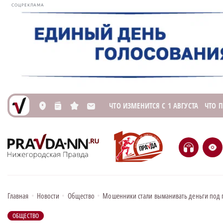
СОЦРЕКЛАМА
ЧТО ИЗМЕНИТСЯ С 1 АВГУСТА
ЧТО 
L
n
s
M
H
e
Главная
•
Новости
•
Общество
•
Мошенники стали выманивать деньги под 
ОБЩЕСТВО