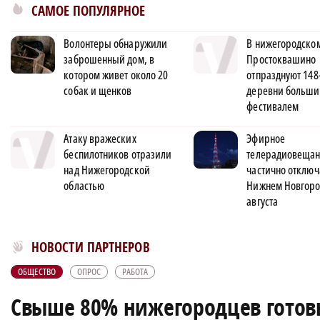
САМОЕ ПОПУЛЯРНОЕ
Волонтеры обнаружили
В нижегородско
заброшенный дом, в
Простоквашино
котором живет около 20
отпразднуют 148
собак и щенков
деревни больш
фестивалем
Атаку вражеских
Эфирное
беспилотников отразили
телерадиовеща
над Нижегородской
частично отключ
областью
Нижнем Новгоро
августа
Новости МирТесен
НОВОСТИ ПАРТНЕРОВ
ОБЩЕСТВО
ОПРОС
РАБОТА
Свыше 80% нижегородцев готовы