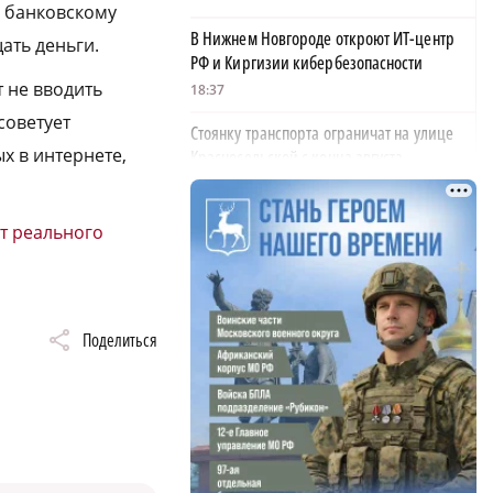
о банковскому
В Нижнем Новгороде откроют ИТ-центр
ать деньги.
РФ и Киргизии кибербезопасности
 не вводить
18:37
советует
Стоянку транспорта ограничат на улице
х в интернете,
Красносельской с конца августа
18:37
Волонтеры обнаружили заброшенный
от реального
дом, в котором живет около 20 собак и
щенков
18:02
Поделиться
В Нижегородской области наградили
более 40 организаций к Дню строителя
17:57
Садыр Жапаров и Глеб Никитин провели
рабочую встречу в Киргизии
17:38