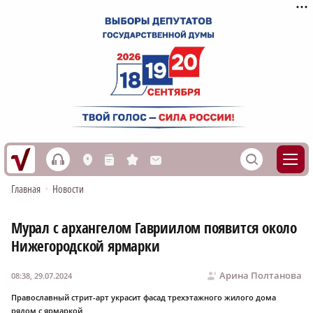
h
S
L
n
s
M
Главная
•
Новости
Мурал с архангелом Гавриилом появится около
Нижегородской ярмарки
Арина Полтанова
08:38, 29.07.2024
Православный стрит-арт украсит фасад трехэтажного жилого дома
рядом с ярмаркой