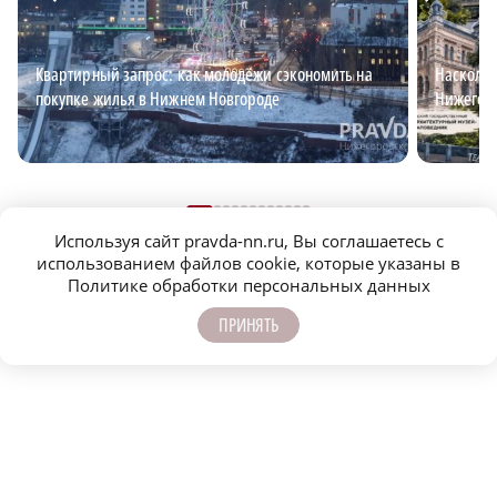
Квартирный запрос: как молодёжи сэкономить на
Наскольк
покупке жилья в Нижнем Новгороде
Нижегоро
Используя сайт pravda-nn.ru, Вы соглашаетесь с
использованием файлов cookie, которые указаны в
Политике обработки персональных данных
ПРИНЯТЬ
САМОЕ ПОПУЛЯРНОЕ
Работнику мясного цеха оторвало руку в
работающей фаршемешалке на