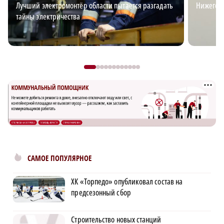
Лучший электромонтёр области пытается разгадать
Нижегор
тайны электричества
САМОЕ ПОПУЛЯРНОЕ
ХК «Торпедо» опубликовал состав на
предсезонный сбор
Строительство новых станций