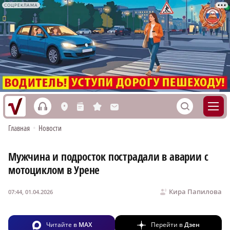
СОЦРЕКЛАМА
h
S
L
n
s
M
Главная
•
Новости
Мужчина и подросток пострадали в аварии с
мотоциклом в Урене
Кира Папилова
07:44, 01.04.2026
Читайте в
MAX
Перейти в
Дзен