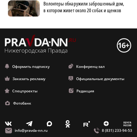
Волонтеры обнаружили заброшенный дом,
в котором живет около 20 собак и щенков
Оформить подписку
Конференц-зал
Заказать рекламу
Официальные документы
Спецпроекты
Редакция
Фотобанк
m
T
O
Z
X
E
V
info@pravda-nn.ru
8 (831) 233-94-53