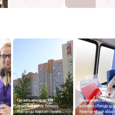
Где жить молодым: как
Поликлиника на колес
арендный рынок Нижнего
работают «Поезда здо
кой
Новгорода помогает строить
Нижегородской облас