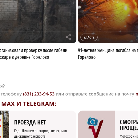
r
ВЛАСТЬ
рганизовали проверку после гибели
91-летняя женщина погибла на 
жаре в деревне Горелово
Горелово
я?
о телефону
(831) 233-94-53
или отправьте сообщение на почту
MAX И TELEGRAM:
СМОТРИ
ПРОЕЗДА НЕТ
ПРОЩЁ
Где в Нижнем Новгороде перекрыто
движение транспорта
Фотохроник