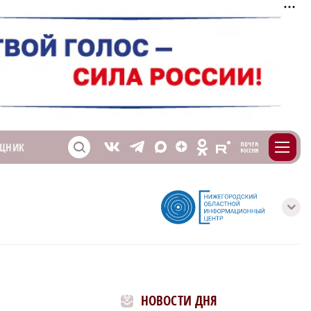
m
T
O
ЩНИК
Z
X
E
S
V
с
НОВОСТИ ДНЯ