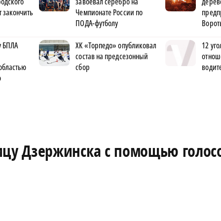
родского
завоевал серебро на
дерев
 закончить
Чемпионате России по
предп
ПОДА-футболу
Ворот
у БПЛА
ХК «Торпедо» опубликовал
12 уго
состав на предсезонный
отнош
областью
сбор
водит
ю
цу Дзержинска с помощью голос