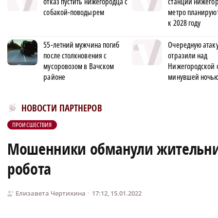
отказ пустить нижегородца с
станций нижего
собакой-поводырем
метро планируют
к 2028 году
55-летний мужчина погиб
Очередную атак
после столкновения с
отразили над
мусоровозом в Вачском
Нижегородской 
районе
минувшей ночь
Новости МирТесен
НОВОСТИ ПАРТНЕРОВ
ПРОИСШЕСТВИЯ
Мошенники обманули жительни
робота
Елизавета Чертихина
17:12, 15.01.2022