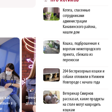
Котята, спасенные
сотрудниками
администрации
Канавинского района,
нашли дом
Кошка, подброшенная к
воротам нижегородского
приюта, сбежала из
переноски
204 беспризорных кошки и
собаки отловили в Нижнем
Новгороде с начала года
Ветеринар Смирнов
ах: как
Почему волонтёры на самом
Лето в Нижнем: 
рассказал, какие продукты
ровья» в
деле помогают людям
главных события
на столе могут навредить
ти
кошкам