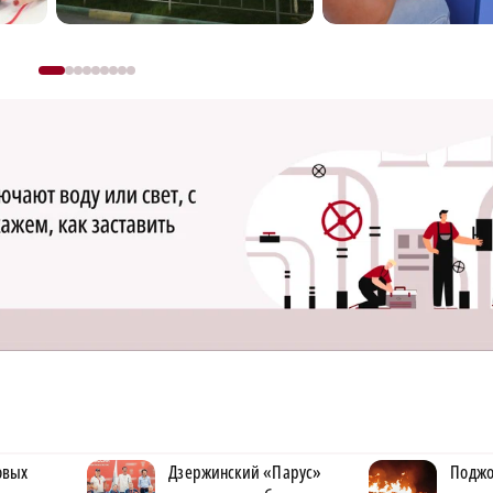
карьеру
овых
Дзержинский «Парус»
Поджо