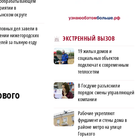
ообрабатывающем
риятии в
ынском округе
ловных дел завели в
ении нижегородских
ЭКСТРЕННЫЙ ВЫЗОВ
елей за пьяную езду
19 жилых домов и
социальных объектов
подключат к современным
теплосетям
В Госдуме разъяснили
ового
порядок смены управляющей
компании
Рабочие укрепляют
фундамент и стены дома в
районе метро на улице
Горького