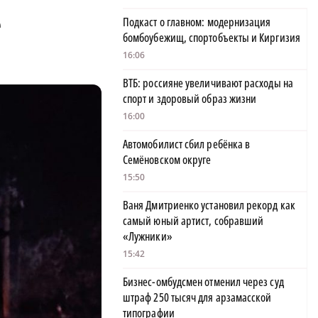
е
Подкаст о главном: модернизация
бомбоубежищ, спортобъекты и Киргизия
16:06
ВТБ: россияне увеличивают расходы на
спорт и здоровый образ жизни
16:00
Автомобилист сбил ребёнка в
Семёновском округе
15:50
Ваня Дмитриенко установил рекорд как
самый юный артист, собравший
«Лужники»
15:42
Бизнес-омбудсмен отменил через суд
штраф 250 тысяч для арзамасской
типографии