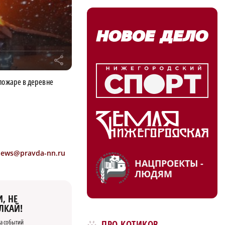
r
пожаре в деревне
news@pravda-nn.ru
НАЦПРОЕКТЫ -
ЛЮДЯМ
, НЕ
ЛКАЙ!
а событий
ПРО КОТИКОВ