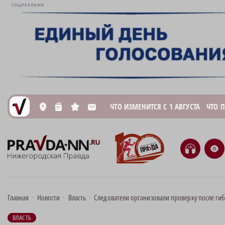
СОЦРЕКЛАМА
ЧТО ИЗМЕНИТСЯ С 1 АВГУСТА
ЧТО 
L
n
s
M
H
e
Главная
•
Новости
•
Власть
•
Следователи организовали проверку после ги
ВЛАСТЬ