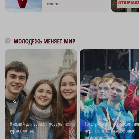
лишнего
МОЛОДЕЖЬ МЕНЯЕТ МИР
Нижний для своих: проверь, не
Госслужба для молодежи: н
турист ли ты?
перспективы и карьерные
возможности