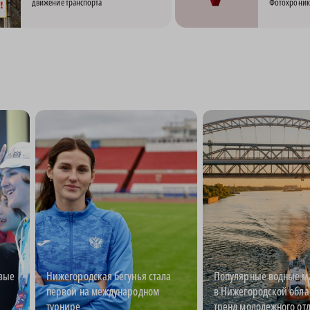
движение транспорта
Фотохроник
овые
Нижегородская бегунья стала
Популярные водные 
первой на международном
в Нижегородской обла
турнире
тренд молодежного от