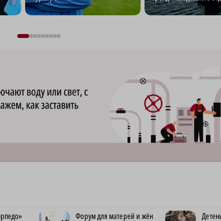
орпедо»
Форум для матерей и жён
Детен