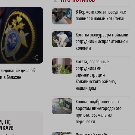
В Керженском заповеднике
появился новый кот Степан
Кота-наркокурьера поймали
сотрудники исправительной
колонии
r
Котята, спасенные
сотрудниками
следование дела об
администрации
и в Балахне
Канавинского района,
нашли дом
Кошка, подброшенная к
воротам нижегородского
приюта, сбежала из
, НЕ
переноски
ЛКАЙ!