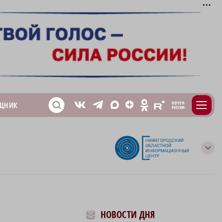
m
T
O
ЩНИК
Z
X
E
S
V
с
НОВОСТИ ДНЯ