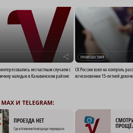
r
ПРОИСШЕСТВИЯ
аинтересовались несчастным случаем с
СК России взял на контроль рас
жчину наледью в Канавинском районе
исчезновении 15-летней девочк
MAX И TELEGRAM:
СМОТРИ
ПРОЕЗДА НЕТ
ПРОЩЁ
Где в Нижнем Новгороде перекрыто