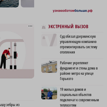
ЭКСТРЕННЫЙ ВЫЗОВ
Суд обязал дзержинскую
управляющую компанию
отремонтировать систему
отопления
Рабочие укрепляют
фундамент и стены дома в
районе метро на улице
Горького
19 жилых домов и
социальных объектов
подключат к современным
ышу зебры из
теплосетям