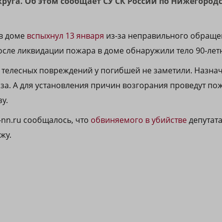
круга. Об этом сообщает СУ СК России по Нижегород
 в доме
вспыхнул 13 января
из-за неправильного обраще
сле ликвидации пожара в доме обнаружили тело 90-летн
телесных повреждений у погибшей не заметили. Назнач
за. А для установления причин возгорания проведут по
у.
-nn.ru сообщалось, что
обвиняемого в убийстве
депутата
жу.