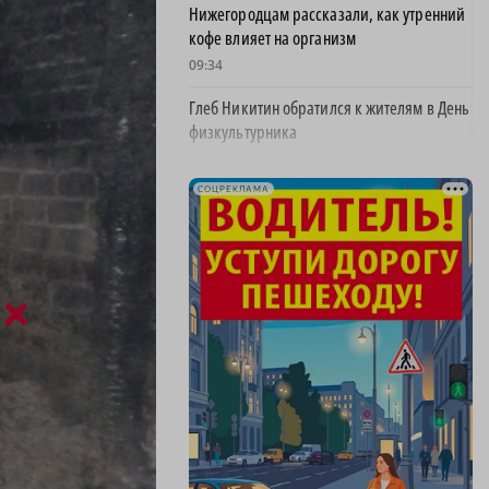
Нижегородцам рассказали, как утренний
кофе влияет на организм
09:34
Глеб Никитин обратился к жителям в День
физкультурника
06:00
СОЦРЕКЛАМА
Новичком ХК «Торпедо» стал нападающий
Роман Максимов
22:30
Автомобилист, севший за руль пьяным и
×
сбивший женщину, предстал перед судом
20:02
Детенышу зебры из зоопарка «Лимпопо»
выбрали имя
19:22