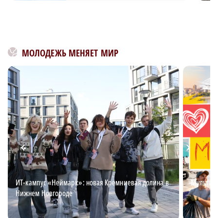
МОЛОДЕЖЬ МЕНЯЕТ МИР
ИТ-кампус «Неймарк»: новая Кремниевая долина в
Мультим
Нижнем Новгороде