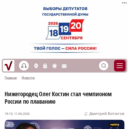
h
S
L
n
s
M
Главная
•
Новости
Нижегородец Олег Костин стал чемпионом
России по плаванию
Дмитрий Витюгов
18:19, 11.06.2026