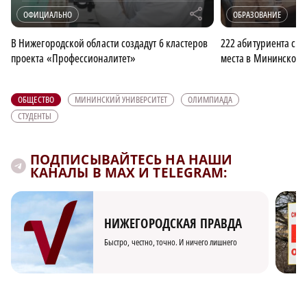
r
ОФИЦИАЛЬНО
ОБРАЗОВАНИЕ
×
В Нижегородской области создадут 6 кластеров
222 абитуриента смо
проекта «Профессионалитет»
места в Мининском 
ОБЩЕСТВО
МИНИНСКИЙ УНИВЕРСИТЕТ
ОЛИМПИАДА
СТУДЕНТЫ
ПОДПИСЫВАЙТЕСЬ НА НАШИ
КАНАЛЫ В MAX И TELEGRAM:
НИЖЕГОРОДСКАЯ ПРАВДА
Быстро, честно, точно. И ничего лишнего