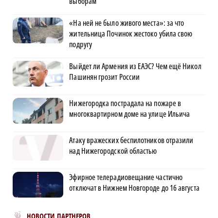
выборам
«На ней не было живого места»: за что
жительница Починок жестоко убила свою
подругу
Выйдет ли Армения из ЕАЭС? Чем ещё Никол
Пашинян грозит России
Нижегородка пострадала на пожаре в
многоквартирном доме на улице Ильича
Атаку вражеских беспилотников отразили
над Нижегородской областью
Эфирное телерадиовещание частично
отключат в Нижнем Новгороде до 16 августа
Новости МирТесен
НОВОСТИ ПАРТНЕРОВ