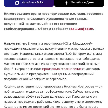
Читайте в
MAX
Перейти в
Дзен
Нижегородские врачи прооперировали и.о. главы госсовета
Башкортостана Салавата Хусаинова после травмы,
полученной на матче. Сейчас его состояние
стабилизировалось. Об этом сообщает «
Башинформ»
.
Напомним, что 8 июня на территории ФОКа «Мещерский»
проходили показательные выступления и мастер-классы в рамках
фестиваля Национальных видов спорта ПФО. Вечером и.о. главы
госсовета Башкортостана находился на стадионе и наблюдал за
матчем по киле. Однако из-за отсутствия ограждений во время
борьбы игроков на поле
произошло столкновение
с Салаватом
Хусаиновым. По предварительным данным, пострадавший
получил несколько закрытых переломов.
Хусаинова успешно прооперировали в Нижнем Новгороде — он
поблагодарил медиков за профессионализм. Сейчас чиновник
возвращается в Уфу, где будет долечиваться. Параллельно он
намерен продолжать работать. К влетевшему в него спортсмену
Хусаинов не имеет претензий и отмечает, что это была просто