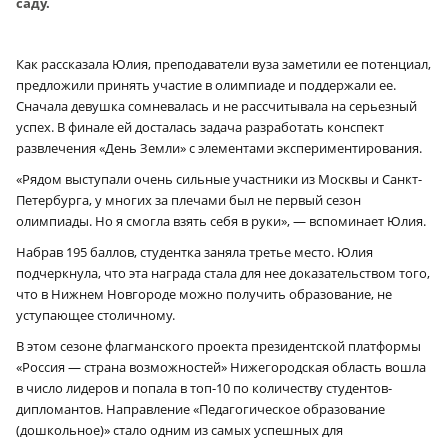
саду.
Как рассказала Юлия, преподаватели вуза заметили ее потенциал,
предложили принять участие в олимпиаде и поддержали ее.
Сначала девушка сомневалась и не рассчитывала на серьезный
успех. В финале ей досталась задача разработать конспект
развлечения «День Земли» с элементами экспериментирования.
«Рядом выступали очень сильные участники из Москвы и Санкт-
Петербурга, у многих за плечами был не первый сезон
олимпиады. Но я смогла взять себя в руки», — вспоминает Юлия.
Набрав 195 баллов, студентка заняла третье место. Юлия
подчеркнула, что эта награда стала для нее доказательством того,
что в Нижнем Новгороде можно получить образование, не
уступающее столичному.
В этом сезоне флагманского проекта президентской платформы
«Россия — страна возможностей» Нижегородская область вошла
в число лидеров и попала в топ-10 по количеству студентов-
дипломантов. Направление «Педагогическое образование
(дошкольное)» стало одним из самых успешных для