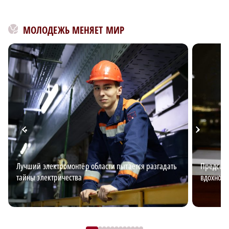
МОЛОДЕЖЬ МЕНЯЕТ МИР
Лучший электромонтёр области пытается разгадать
Председа
тайны электричества
вдохновл