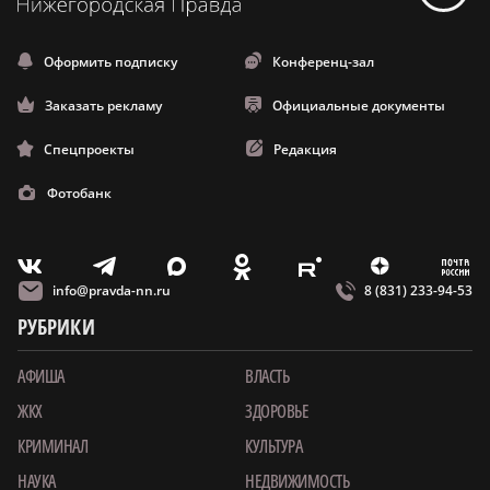
Оформить подписку
Конференц-зал
Заказать рекламу
Официальные документы
Спецпроекты
Редакция
Фотобанк
m
T
O
Z
X
E
V
info@pravda-nn.ru
8 (831) 233-94-53
РУБРИКИ
АФИША
ВЛАСТЬ
ЖКХ
ЗДОРОВЬЕ
КРИМИНАЛ
КУЛЬТУРА
НАУКА
НЕДВИЖИМОСТЬ