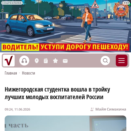
СОЦРЕКЛАМА
h
S
L
n
s
M
Главная
•
Новости
Нижегородская студентка вошла в тройку
лучших молодых воспитателей России
Майя Симакина
09:24, 11.06.2026