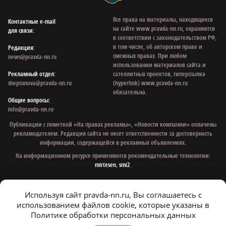
Все права на материалы, находящиеся
Контактные e‑mail
на сайте www.pravda-nn.ru, охраняются
для связи:
в соответствии с законодательством РФ,
в том числе, об авторском праве и
Редакция:
смежных правах. При любом
news@pravda-nn.ru
использовании материалов сайта и
Рекламный отдел:
сателлитных проектов, гиперссылка
sheptunova@pravda-nn.ru
(hyperlink) www.pravda-nn.ru
обязательна.
Общие вопросы:
info@pravda-nn.ru
Публикации с пометкой «На правах рекламы», «Новости компании» оплачены
рекламодателем. Редакция сайта не несет ответственности за достоверность
информации, содержащейся в рекламных объявлениях.
На информационном ресурсе применяются рекомендательные технологии:
mirtesen
,
smi2
.
Используя сайт pravda-nn.ru, Вы соглашаетесь с
© 1997 - 2026 Газета «Нижегородская правда»
использованием файлов cookie, которые указаны в
Политика конфиденциальности
Политике обработки персональных данных
Согласие на обработку персональных данных