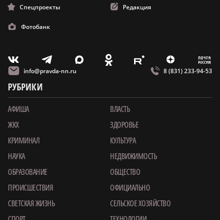
Спецпроекты
Редакция
Фотобанк
m
T
O
Z
X
E
V
info@pravda-nn.ru
8 (831) 233-94-53
РУБРИКИ
АФИША
ВЛАСТЬ
ЖКХ
ЗДОРОВЬЕ
КРИМИНАЛ
КУЛЬТУРА
НАУКА
НЕДВИЖИМОСТЬ
ОБРАЗОВАНИЕ
ОБЩЕСТВО
ПРОИСШЕСТВИЯ
ОФИЦИАЛЬНО
СВЕТСКАЯ ЖИЗНЬ
СЕЛЬСКОЕ ХОЗЯЙСТВО
СПОРТ
ТЕХНОЛОГИИ