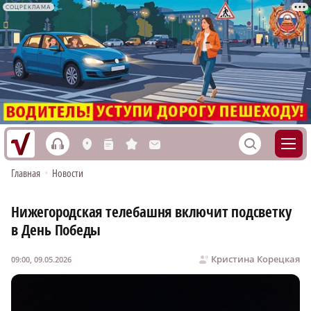
СОЦРЕКЛАМА
h
S
L
n
s
M
Главная
•
Новости
Нижегородская телебашня включит подсветку
в День Победы
Кристина Корецкая
09:00, 09.05.2026