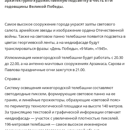
архитектурно-художественную подсветку в честь 81‑й
годовщины Великой Победы.
Самое высокое сооружение города украсят залпы светового
салюта, армейские звезды и изображение ордена Отечественной
войны. Также на световом панно телебашни появится подсветка в
цветах георгиевской ленты, а на медиафасаде будут
транслироваться фразы: «День Победы», «9 Мая», «1945».
Иллюминация нижегородской телебашни будет работать с 20.30
до 22.00, а на антенно-мачтовых сооружениях Арзамаса, Сарова и
Павлова праздничные огни зажгутся в 21.00.
Справка:
Систему освещения нижегородской телебашни составляют
светодиодные пиксели, формирующие световое панно на ее
гранях, и линейные прожекторы, образующие «световой пояс»
по периметру технологической площадки на высоте 140 метров.
За трансляцию текстовой и графической информации отвечает
«медиафасад» — участок с увеличенной плотностью пикселей.
196-метровая телебашня — самое высокое инженерное