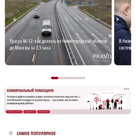
Трасса М‑12: как доехать из Нижегородской области
В Нижего
до Москвы за 3,5 часа
система 
САМОЕ ПОПУЛЯРНОЕ