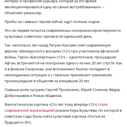
интерес и профессия курьера, которая за это время
эволюционировала в одну из самых востребованных», –
объясняет режиссёр.
Пробы на главных героев сейчас идут полным ходом.
Это не первая попытка современных кинорежиссёров перенести
культовых советских героев в сегодняшний день.
Так, несколько лет назад Тигран Кеосаян снял современную
версию «Белорусского вокзала» (12+) про участников афганской
войны. Герои «Бессмертных» (12+) – однополчане, прошедшие
Афган, встречаются на похоронах одного из них 20 лет спустя. Как
и в фильме Смирнова, они вспоминают былое, попадают в
неожиданные ситуации и с горечью принимают изменения,
произошедшие в обществе за минувшие 20 лет.
Главные роли сыграли Сергей Пускепалис, Юрий Стоянов, Фёдор
Добронравов и Роман Мадянов.
Фантастическая картина «Сто лет тому вперёд» (12+)
стала
современной экранизацией
романа Кира Булычёва, по которой в
советские годы была снята культовая картина «Гостья из
будущего» (6+).