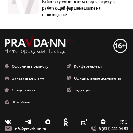
Работнику мясного цеха оторвало руку в
работающей фаршемешалке на
производстве
Оформить подписку
Конференц-зал
Заказать рекламу
Официальные документы
Спецпроекты
Редакция
Фотобанк
m
T
O
Z
X
E
V
info@pravda-nn.ru
8 (831) 233-94-53