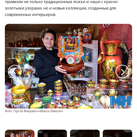
привезли не только традиционные ложки и чаши с красно-
золотыми узорами, но и новые коллекции, созданные для
современных интерьеров.
a
a
Фото: Сергей Мицевич/«Минск-Новости»
Фо