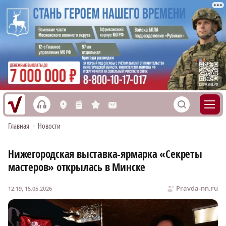
h
S
L
n
s
M
Главная
•
Новости
Нижегородская выставка-ярмарка «Секреты
мастеров» открылась в Минске
Pravda-nn.ru
12:19, 15.05.2026