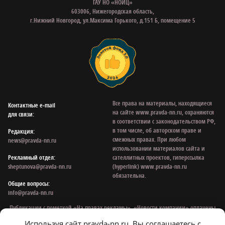
ГАУ НО «НОИЦ»
603006, Нижегородская область,
г.Нижний Новгород, ул.Максима Горького, д.151 Б, помещение 5
Все права на материалы, находящиеся
Контактные e‑mail
на сайте www.pravda-nn.ru, охраняются
для связи:
в соответствии с законодательством РФ,
в том числе, об авторском праве и
Редакция:
смежных правах. При любом
news@pravda-nn.ru
использовании материалов сайта и
Рекламный отдел:
сателлитных проектов, гиперссылка
sheptunova@pravda-nn.ru
(hyperlink) www.pravda-nn.ru
обязательна.
Общие вопросы:
info@pravda-nn.ru
Публикации с пометкой «На правах рекламы», «Новости компании» оплачены
рекламодателем. Редакция сайта не несет ответственности за достоверность
Используя сайт pravda-nn.ru, Вы соглашаетесь с