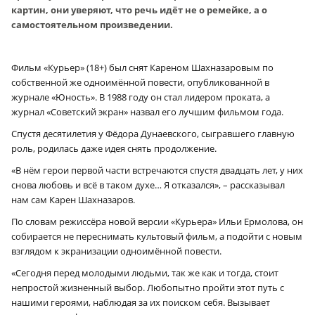
картин, они уверяют, что речь идёт не о ремейке, а о
самостоятельном произведении.
Фильм «Курьер» (18+) был снят Кареном Шахназаровым по
собственной же одноимённой повести, опубликованной в
журнале «Юность». В 1988 году он стал лидером проката, а
журнал «Советский экран» назвал его лучшим фильмом года.
Спустя десятилетия у Фёдора Дунаевского, сыгравшего главную
роль, родилась даже идея снять продолжение.
«В нём герои первой части встречаются спустя двадцать лет, у них
снова любовь и всё в таком духе… Я отказался», – рассказывал
нам сам Карен Шахназаров.
По словам режиссёра новой версии «Курьера» Ильи Ермолова, он
собирается не переснимать культовый фильм, а подойти с новым
взглядом к экранизации одноимённой повести.
«Сегодня перед молодыми людьми, так же как и тогда, стоит
непростой жизненный выбор. Любопытно пройти этот путь с
нашими героями, наблюдая за их поиском себя. Вызывает