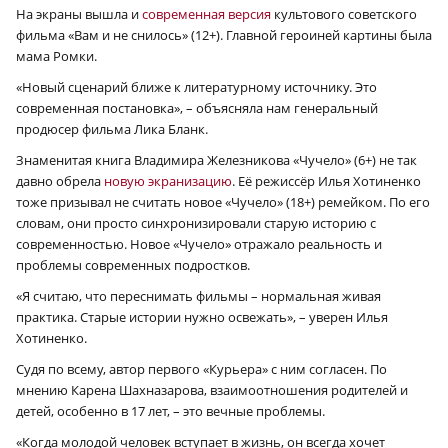
На экраны вышла и
современная версия
культового советского
фильма «Вам и не снилось» (12+). Главной героиней картины была
мама Ромки.
«Новый сценарий ближе к литературному источнику. Это
современная постановка», – объясняла нам генеральный
продюсер фильма Лика Бланк.
Знаменитая книга Владимира Железникова «Чучело» (6+) не так
давно обрела
новую экранизацию
. Её режиссёр Илья Хотиненко
тоже призывал не считать новое «Чучело» (18+) ремейком. По его
словам, они просто синхронизировали старую историю с
современностью. Новое «Чучело» отражало реальность и
проблемы современных подростков.
«Я считаю, что переснимать фильмы – нормальная живая
практика. Старые истории нужно освежать», – уверен Илья
Хотиненко.
Судя по всему, автор первого «Курьера» с ним согласен. По
мнению Карена Шахназарова, взаимоотношения родителей и
детей, особенно в 17 лет, – это вечные проблемы.
«Когда молодой человек вступает в жизнь, он всегда хочет