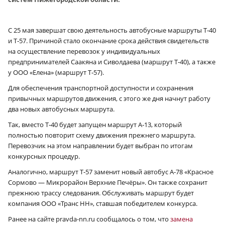
С 25 мая завершат свою деятельность автобусные маршруты Т‑40
и Т‑57. Причиной стало окончание срока действия свидетельств
на осуществление перевозок у индивидуальных
предпринимателей Саакяна и Сиволдаева (маршрут Т‑40), а также
у ООО «Елена» (маршрут Т‑57).
Для обеспечения транспортной доступности и сохранения
привычных маршрутов движения, с этого же дня начнут работу
два новых автобусных маршрута.
Так, вместо Т‑40 будет запущен маршрут А‑13, который
полностью повторит схему движения прежнего маршрута.
Перевозчик на этом направлении будет выбран по итогам
конкурсных процедур.
Аналогично, маршрут Т‑57 заменит новый автобус А‑78 «Красное
Сормово — Микрорайон Верхние Печёры». Он также сохранит
прежнюю трассу следования. Обслуживать маршрут будет
компания ООО «Транс НН», ставшая победителем конкурса.
Ранее на сайте pravda-nn.ru сообщалось о том, что
замена