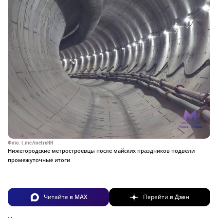
Фото: t.me/metroHH
Нижегородские метростроевцы после майских праздников подвели
промежуточные итоги
Читайте в
MAX
Перейти в
Дзен