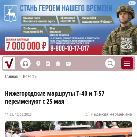
h
S
L
n
s
M
Главная
•
Новости
Нижегородские маршруты Т‑40 и Т‑57
переименуют с 25 мая
Надежда Черменина
11:55, 12.05.2025