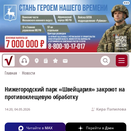
h
S
L
n
s
M
Главная
•
Новости
Нижегородский парк «Швейцария» закроют на
противоклещевую обработку
Кира Папилова
14:20, 04.05.2026
Читайте в
MAX
Перейти в
Дзен