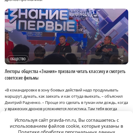
r
ОБЩЕСТВО
Лекторы общества «Знания» призвали читать классику и смотреть
советские фильмы
«В командировке в зону боевых действий надо продумывать
маршрут, думать, как заехать и как оттуда выехать, – объяснил
Дмитрий Радченко. – Проще это сделать в туман или дождь, когда
у вражеских дронов усложняется логистика. Там тебя всегда
должен сопровождать кто-то из военных – они знают, куда можно
Используя сайт pravda-nn.ru, Вы соглашаетесь с
пройти, где прошло разминирование, а где нет, где ближайшее
использованием файлов cookie, которые указаны в
укрытие. Мы стараемся давать информацию оттуда максимально
Политике обработки персональных данных