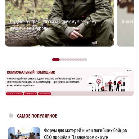
Студент-географ рассказал, почему в лесу ему
Нижегор
лучше, чем в городе
САМОЕ ПОПУЛЯРНОЕ
Форум для матерей и жён погибших бойцов
СВО прошёл в Павловском округе