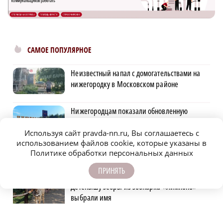
САМОЕ ПОПУЛЯРНОЕ
Неизвестный напал с домогательствами на
нижегородку в Московском районе
Нижегородцам показали обновленную
стеллу в Сеченовском округе
Используя сайт pravda-nn.ru, Вы соглашаетесь с
использованием файлов cookie, которые указаны в
Автомобилист, севший за руль пьяным и
Политике обработки персональных данных
сбивший женщину, предстал перед судом
ПРИНЯТЬ
Детенышу зебры из зоопарка «Лимпопо»
выбрали имя