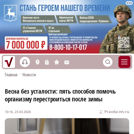
h
S
L
n
s
M
Главная
•
Новости
Весна без усталости: пять способов помочь
организму перестроиться после зимы
Pravda-nn.ru
10:16, 23.03.2026