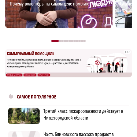
Почему волонтёры на самом деле помогают людям
Самые в
специали
САМОЕ ПОПУЛЯРНОЕ
Третий класс пожароопасности действует в
Нижегородской области
Часть Блиновского пассажа продают в