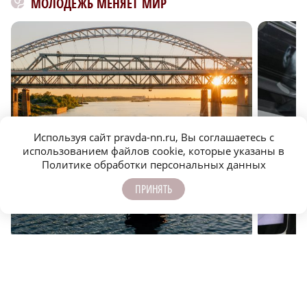
МОЛОДЕЖЬ МЕНЯЕТ МИР
Используя сайт pravda-nn.ru, Вы соглашаетесь с
использованием файлов cookie, которые указаны в
Политике обработки персональных данных
Популярные водные маршруты в Нижегородской
Как ниже
ПРИНЯТЬ
области – тренд молодежного отдыха
местом д