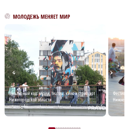
МОЛОДЕЖЬ МЕНЯЕТ МИР
Культурный код: музеи, театры, кино и стрит-арт
Фестивал
Нижегородской области
Нижнего