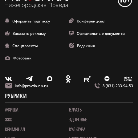
Оформить подписку
Конференц-зал
Заказать рекламу
Официальные документы
Спецпроекты
Редакция
Фотобанк
m
T
O
Z
X
E
V
info@pravda-nn.ru
8 (831) 233-94-53
РУБРИКИ
АФИША
ВЛАСТЬ
ЖКХ
ЗДОРОВЬЕ
КРИМИНАЛ
КУЛЬТУРА