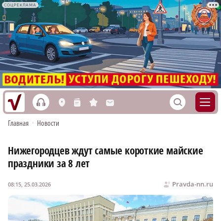
СОЦРЕКЛАМА
h
S
L
n
s
M
Главная
•
Новости
Нижегородцев ждут самые короткие майские
праздники за 8 лет
Pravda-nn.ru
08:15, 25.03.2026