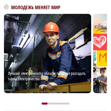
МОЛОДЕЖЬ МЕНЯЕТ МИР
Лучший электромонтёр области пытается разгадать
Мультим
тайны электричества