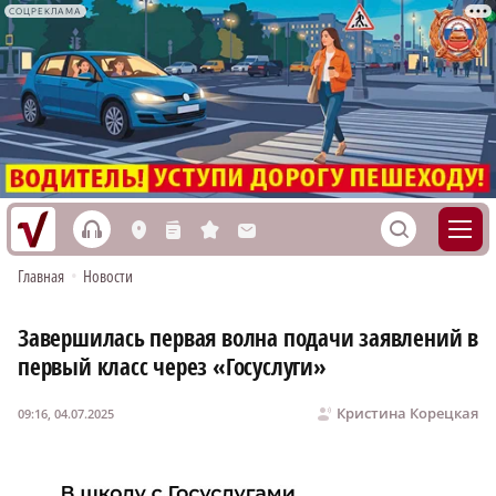
СОЦРЕКЛАМА
h
S
L
n
s
M
Главная
•
Новости
Завершилась первая волна подачи заявлений в
первый класс через «Госуслуги»
Кристина Корецкая
09:16, 04.07.2025