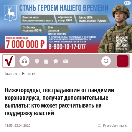
h
S
L
n
s
M
Главная
•
Новости
Нижегородцы, пострадавшие от пандемии
коронавируса, получат дополнительные
выплаты: кто может рассчитывать на
поддержку властей
Pravda-nn.ru
11:53, 23.04.2020