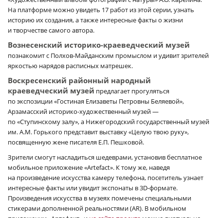
На платформе можно увидеть 17 работ из этой серии, узнать
историю их создания, а также интересные факты о жизни
и творчестве самого автора.
Вознесенский историко-краеведческий музей
познакомит с Полхов-Майданским промыслом и удивит зрителей
яркостью нарядов расписных матрешек.
Воскресенский районный народный
краеведческий музей
предлагает прогуляться
по экспозиции «Гостиная Елизаветы Петровны Беляевой»,
Арзамасский историко-художественный музей —
по «Ступинскому залу», а Нижегородский государственный музей
им. А.М. Горького представит выставку «Целую твою руку»,
посвященную жене писателя Е.П. Пешковой.
Зрители смогут насладиться шедеврами, установив бесплатное
мобильное приложение «Artefact». К тому же, наведя
на произведение искусства камеру телефона, посетитель узнает
интересные факты или увидит экспонаты в 3D-формате.
Произведения искусства в музеях помечены специальными
стикерами дополненной реальностями (AR). В мобильном