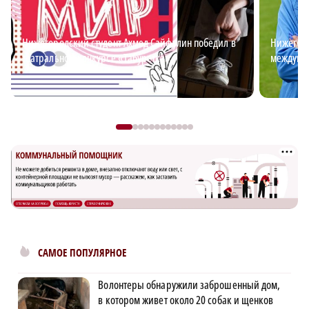
Нижегородский студент Ахмед Сайфулин победил в
Нижегоро
театральном конкурсе «Табуретка»
междуна
САМОЕ ПОПУЛЯРНОЕ
Волонтеры обнаружили заброшенный дом,
в котором живет около 20 собак и щенков