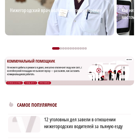
Нижегородский врач возвращает людям зрение
Как ниже
местом д
САМОЕ ПОПУЛЯРНОЕ
12 уголовных дел завели в отношении
нижегородских водителей за пьяную езду