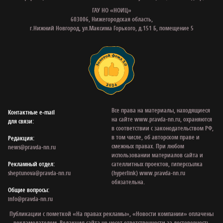
ГАУ НО «НОИЦ»
603006, Нижегородская область,
г.Нижний Новгород, ул.Максима Горького, д.151 Б, помещение 5
Все права на материалы, находящиеся
Контактные e‑mail
на сайте www.pravda-nn.ru, охраняются
для связи:
в соответствии с законодательством РФ,
в том числе, об авторском праве и
Редакция:
смежных правах. При любом
news@pravda-nn.ru
использовании материалов сайта и
Рекламный отдел:
сателлитных проектов, гиперссылка
sheptunova@pravda-nn.ru
(hyperlink) www.pravda-nn.ru
обязательна.
Общие вопросы:
info@pravda-nn.ru
Публикации с пометкой «На правах рекламы», «Новости компании» оплачены
рекламодателем. Редакция сайта не несет ответственности за достоверность