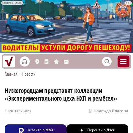
СОЦРЕКЛАМА
h
S
L
n
s
M
Главная
•
Новости
Нижегородцам представят коллекции
«Экспериментального цеха НХП и ремёсел»
Надежда Власова
15:20, 17.12.2020
Читайте в
MAX
Перейти в
Дзен