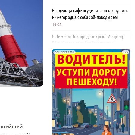
Владельца кафе осудили за отказ пустить
нижегородца с собакой-поводырем
19:05
В Нижнем Новгороде откроют ИТ-центр
РФ и Киргизии кибербезопасности
18:37
СОЦРЕКЛАМА
Стоянку транспорта ограничат на улице
Красносельской с конца августа
18:37
Волонтеры обнаружили заброшенный
дом, в котором живет около 20 собак и
щенков
18:02
В Нижегородской области наградили
упнейшей
более 40 организаций к Дню строителя
17:57