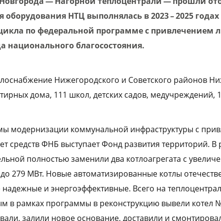
Новгорода — Нагорной теплоцентрали — прошли о
 оборудования НТЦ выполнялась в 2023 – 2025 годах
цикла по федеральной программе с привлечением л
да национального благосостояния.
плоснабжение Нижегородского и Советского районов Н
тирных дома, 111 школ, детских садов, медучреждений, 
ы модернизации коммунальной инфраструктуры с при
чет средств ФНБ выступает Фонд развития территорий. В
ельной полностью заменили два котлоагрегата с увелич
до 279 МВт. Новые автоматизированные котлы отечеств
 надежные и энергоэффективные. Всего на теплоцентра
ым в рамках программы в реконструкцию вывели котел № 
али, залили новое основание, доставили и смонтирова