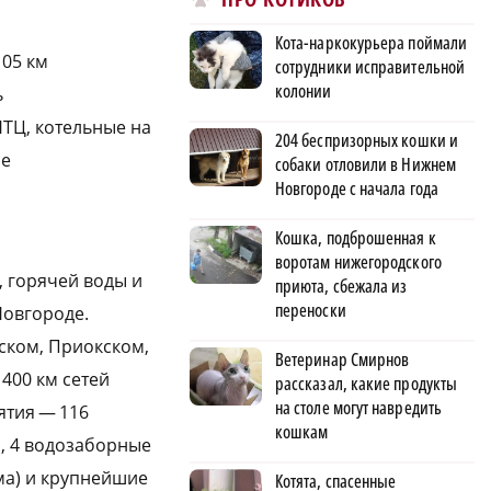
Кота-наркокурьера поймали
105 км
сотрудники исправительной
колонии
ь
НТЦ, котельные на
204 беспризорных кошки и
не
собаки отловили в Нижнем
Новгороде с начала года
Кошка, подброшенная к
воротам нижегородского
 горячей воды и
приюта, сбежала из
переноски
овгороде.
ском, Приокском,
Ветеринар Смирнов
400 км сетей
рассказал, какие продукты
на столе могут навредить
ятия — 116
кошкам
, 4 водозаборные
ма) и крупнейшие
Котята, спасенные