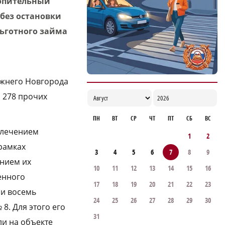
топительный
 без остановки
ьготного займа
ижнего Новгорода
1 278 прочих
ПН
ВТ
СР
ЧТ
ПТ
СБ
ВС
влечением
1
2
 рамках
3
4
5
6
7
8
9
ением их
10
11
12
13
14
15
16
енного
17
18
19
20
21
22
23
ли восемь
24
25
26
27
28
29
30
8. Для этого его
31
ли на объекте