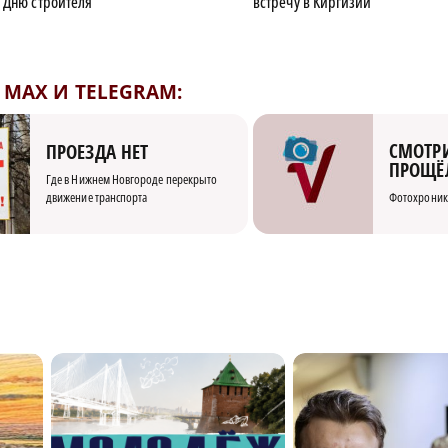
 Дню строителя
встречу в Киргизии
MAX И TELEGRAM:
СМОТРИ
ПРОЕЗДА НЕТ
ПРОЩЁ
Где в Нижнем Новгороде перекрыто
движение транспорта
Фотохроник