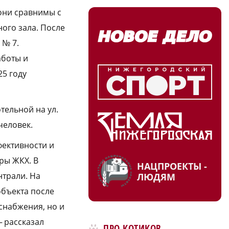
 они сравнимы с
ого зала. После
 № 7.
аботы и
25 году
тельной на ул.
человек.
фективности и
ры ЖКХ. В
НАЦПРОЕКТЫ -
трали. На
ЛЮДЯМ
объекта после
снабжения, но и
 рассказал
ПРО КОТИКОВ