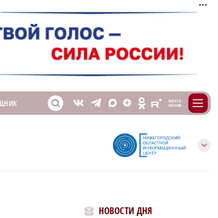
m
T
O
ЩНИК
Z
X
E
S
V
с
НОВОСТИ ДНЯ