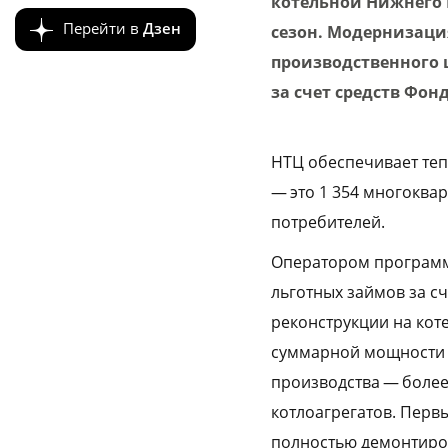
котельной Нижнего 
Перейти в
Дзен
сезон. Модернизация
производственного 
за счет средств Фон
НТЦ обеспечивает те
— это 1 354 многоквар
потребителей.
Оператором программ
льготных займов за с
реконструкции на кот
суммарной мощности 
производства — более
котлоагрегатов. Перв
полностью демонтиров