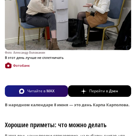
Фото: Александр Воложанин
В этот день лучше не сплетничать
Фотобанк
Читайте в
MAX
Перейти в
Дзен
В народном календаре 8 июня — это день Карпа Карполова.
Хорошие приметы: что можно делать
В этот день наши предки отправлялись на рыбалку, считая, что