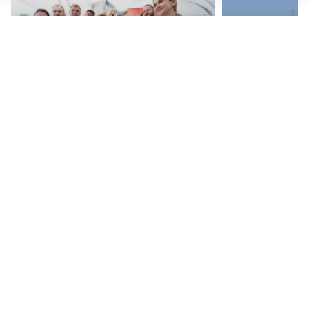
r
ОБЩЕСТВО
ТРАНСПОРТ
Фестиваль еды «За одним столом» пройдет в
Нижегородская облас
парке «Швейцария» в Нижнем Новгороде
покупку общественн
ОБЩЕСТВО
ПРИМЕТЫ
ПОДПИСЫВАЙТЕСЬ НА НАШИ
КАНАЛЫ В MAX И TELEGRAM:
НИЖЕГОРОДСКАЯ ПРАВДА