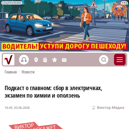
СОЦРЕКЛАМА
h
S
L
n
s
M
Главная
•
Новости
Подкаст о главном: сбор в электричках,
экзамен по химии и оползень
Виктор Медиа
16:45, 03.06.2026