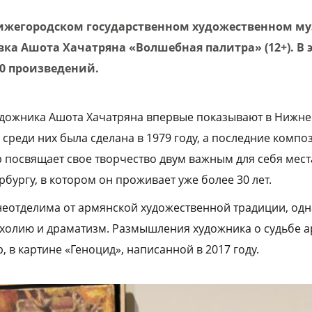
 Нижегородском государственном художественном му
вка Ашота Хачатряна «Волшебная палитра» (12+). В
60 произведений.
удожника Ашота Хачатряна впервые показывают в Нижне
 среди них была сделана в 1979 году, а последние комп
р посвящает свое творчество двум важным для себя мес
бургу, в котором он проживает уже более 30 лет.
еотделима от армянской художественной традиции, одн
холию и драматизм. Размышления художника о судьбе 
 в картине «Геноцид», написанной в 2017 году.