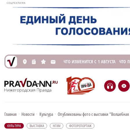
СОЦРЕКЛАМА
ЧТО ИЗМЕНИТСЯ С 1 АВГУСТА
ЧТО 
L
n
s
M
H
e
Главная
•
Новости
•
Культура
•
Опубликованы фото с выставки "Волшебная
КУЛЬТУРА
ВЫСТАВКА
НГХМ
ФОТОРЕПОРТАЖ