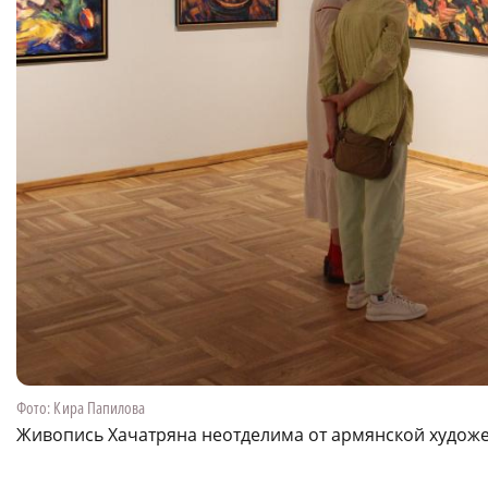
Фото: Кира Папилова
Живопись Хачатряна неотделима от армянской худож