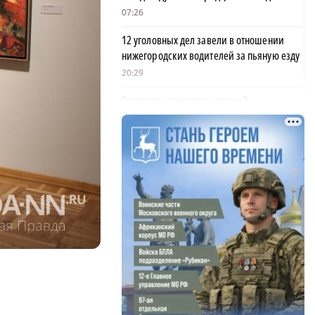
07:26
12 уголовных дел завели в отношении
нижегородских водителей за пьяную езду
20:29
Строительство новых станций
нижегородского метро планируют
закончить к 2028 году
19:51
ХК «Торпедо» опубликовал состав на
предсезонный сбор
×
19:27
Дзержинский «Парус» завоевал серебро
на Чемпионате России по ПОДА-футболу
19:22
Владельца кафе осудили за отказ пустить
нижегородца с собакой-поводырем