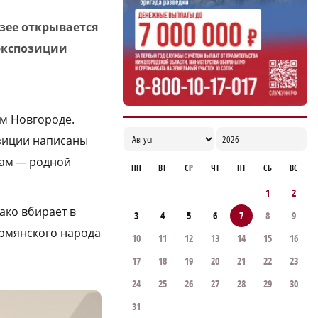
19:05
зее открывается
 экспозиции
м Новгороде.
озиции написаны
там — родной
ПН
ВТ
СР
ЧТ
ПТ
СБ
ВС
1
2
ако вбирает в
3
4
5
6
7
8
9
армянского народа
10
11
12
13
14
15
16
17
18
19
20
21
22
23
24
25
26
27
28
29
30
31