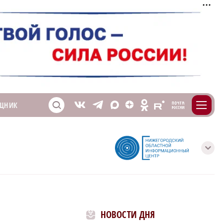
m
T
O
ЩНИК
Z
X
E
S
V
с
НОВОСТИ ДНЯ