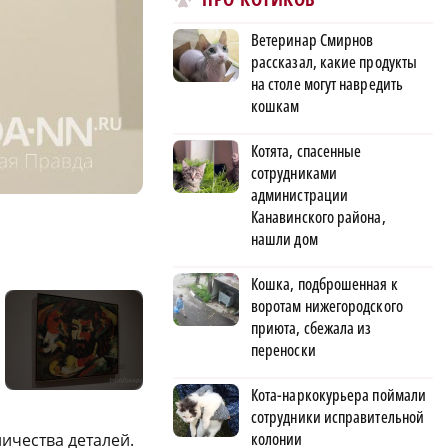
Ветеринар Смирнов
рассказал, какие продукты
на столе могут навредить
кошкам
Котята, спасенные
сотрудниками
администрации
Фото: Кира Папилова
Канавинского района,
нашли дом
Кошка, подброшенная к
воротам нижегородского
приюта, сбежала из
переноски
Кота-наркокурьера поймали
сотрудники исправительной
колонии
ичества деталей.