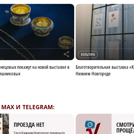
r
КУЛЬТУРА
знецовых покажут на новой выставке в
Благотворительная выставка «
вишниковых
Нижнем Новгороде
MAX И TELEGRAM:
СМОТРИ
ПРОЕЗДА НЕТ
ПРОЩЁ
Где в Нижнем Новгороде перекрыто