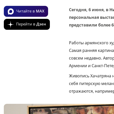
Сегодня, 6 июня, в
Читайте в
MAX
персональная выста
Перейти в
Дзен
представили более 
Работы армянского х
Самая ранняя картина
совсем недавно. Авто
Армении и Санкт-Петер
Живопись Хачатряна н
себя питерскую мелан
отражаются, например,