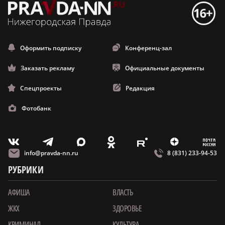
Оформить подписку
Конференц-зал
Заказать рекламу
Официальные документы
Спецпроекты
Редакция
Фотобанк
m
T
O
Z
X
E
V
info@pravda-nn.ru
8 (831) 233-94-53
РУБРИКИ
АФИША
ВЛАСТЬ
ЖКХ
ЗДОРОВЬЕ
КРИМИНАЛ
КУЛЬТУРА