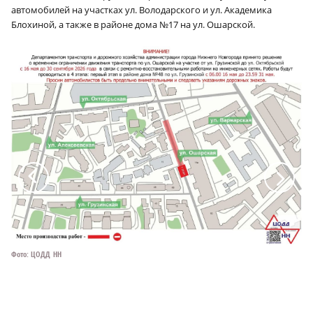
автомобилей на участках ул. Володарского и ул. Академика
Блохиной, а также в районе дома №17 на ул. Ошарской.
a
a
Фото: ЦОДД НН
Фо