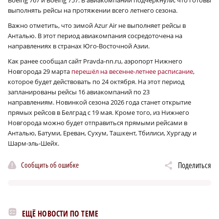
Boeing 767 и Boeing 757. В авиакомпании подчеркнули, что готовы
выполнять рейсы на протяжении всего летнего сезона.
Важно отметить, что зимой Azur Air не выполняет рейсы в
Анталью. В этот период авиакомпания сосредоточена на
направлениях в странах Юго-Восточной Азии.
Как ранее сообщал сайт Pravda-nn.ru, аэропорт Нижнего
Новгорода 29 марта
перешёл на весенне-летнее расписание
,
которое будет действовать по 24 октября. На этот период
запланированы рейсы 16 авиакомпаний по 23
направлениям. Новинкой сезона 2026 года станет открытие
прямых рейсов в Белград с 19 мая. Кроме того, из Нижнего
Новгорода можно будет отправиться прямыми рейсами в
Анталью, Батуми, Ереван, Сухум, Ташкент, Тбилиси, Хургаду и
Шарм-эль-Шейх.
Сообщить об ошибке
Поделиться
ЕЩЁ НОВОСТИ ПО ТЕМЕ