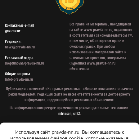
Все права на материалы, находящиеся
Контактные e‑mail
на сайте www.pravda-nn.ru, охраняются
для связи:
в соответствии с законодательством РФ,
в том числе, об авторском праве и
Редакция:
смежных правах. При любом
news@pravda-nn.ru
использовании материалов сайта и
Рекламный отдел:
сателлитных проектов, гиперссылка
sheptunova@pravda-nn.ru
(hyperlink) www.pravda-nn.ru
обязательна.
Общие вопросы:
info@pravda-nn.ru
Публикации с пометкой «На правах рекламы», «Новости компании» оплачены
рекламодателем. Редакция сайта не несет ответственности за достоверность
информации, содержащейся в рекламных объявлениях.
На информационном ресурсе применяются рекомендательные технологии:
mirtesen
,
smi2
.
Используя сайт pravda-nn.ru, Вы соглашаетесь с
© 1997 - 2026 Газета «Нижегородская правда»
использованием файлов cookie, которые указаны в