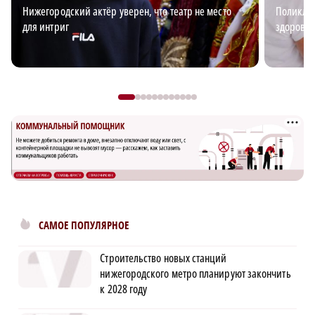
Нижегородский актёр уверен, что театр не место
Поликлин
для интриг
здоровья
САМОЕ ПОПУЛЯРНОЕ
Строительство новых станций
нижегородского метро планируют закончить
к 2028 году