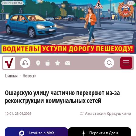
СОЦРЕКЛАМА
h
S
L
n
s
M
Главная
•
Новости
Ошарскую улицу частично перекроют из-за
реконструкции коммунальных сетей
Анастасия Красушкина
10:01, 25.04.2026
Читайте в
MAX
Перейти в
Дзен