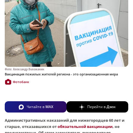
Фото: Александр Воложанин
Вакцинация пожилых жителей региона - это организационная мера
Фотобанк
Читайте в
MAX
Перейти в
Дзен
Административных наказаний для нижегородцев 60 лет и
старше, отказавшихся от
обязательной вакцинации
, не
предусмотрено.
Об этом заместитель руководителя