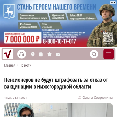
h
S
L
n
s
M
Главная
•
Новости
Пенсионеров не будут штрафовать за отказ от
вакцинации в Нижегородской области
Ольга Севрюгина
11:27, 24.11.2021