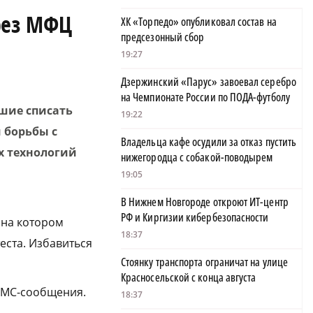
рез МФЦ
ХК «Торпедо» опубликовал состав на
предсезонный сбор
19:27
Дзержинский «Парус» завоевал серебро
на Чемпионате России по ПОДА-футболу
шие списать
19:22
 борьбы с
Владельца кафе осудили за отказ пустить
 технологий
нижегородца с собакой-поводырем
19:05
В Нижнем Новгороде откроют ИТ-центр
РФ и Киргизии кибербезопасности
 на котором
18:37
ста. Избавиться
Стоянку транспорта ограничат на улице
Красносельской с конца августа
 СМС-сообщения.
18:37