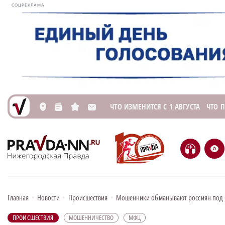
СОЦРЕКЛАМА
ЧТО ИЗМЕНИТСЯ С 1 АВГУСТА
ЧТО 
L
n
s
M
H
e
Главная
•
Новости
•
Происшествия
•
Мошенники обманывают россиян под 
ПРОИСШЕСТВИЯ
МОШЕННИЧЕСТВО
МФЦ