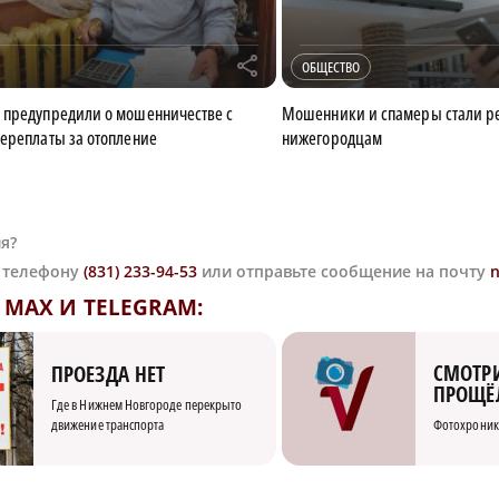
r
ОБЩЕСТВО
 предупредили о мошенничестве с
Мошенники и спамеры стали р
ереплаты за отопление
нижегородцам
я?
о телефону
(831) 233-94-53
или отправьте сообщение на почту
MAX И TELEGRAM:
СМОТРИ
ПРОЕЗДА НЕТ
ПРОЩЁ
Где в Нижнем Новгороде перекрыто
движение транспорта
Фотохроник