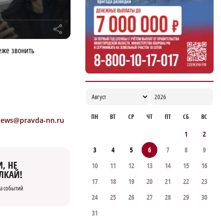
r
еже звонить
ПН
ВТ
СР
ЧТ
ПТ
СБ
ВС
news@pravda-nn.ru
1
2
3
4
5
6
7
8
9
, НЕ
10
11
12
13
14
15
16
ЛКАЙ!
17
18
19
20
21
22
23
а событий
24
25
26
27
28
29
30
31