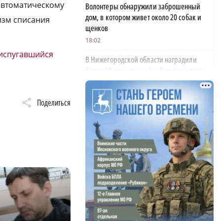
 автоматическому
Волонтеры обнаружили заброшенный
дом, в котором живет около 20 собак и
изм списания
щенков
18:02
испугавшийся
В Нижегородской области наградили
более 40 организаций к Дню строителя
17:57
Садыр Жапаров и Глеб Никитин провели
Поделиться
рабочую встречу в Киргизии
17:38
Названы причины и последствия
инцидента с сельскохозяйственными
дронами в Ворсме
17:29
Модель «ФОК на Родионова» вошла в
число лучших на ТИМ-ЛИДЕРЫ 2025/26
17:19