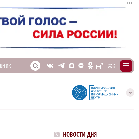
m
T
O
ЩНИК
Z
X
E
S
V
с
НОВОСТИ ДНЯ