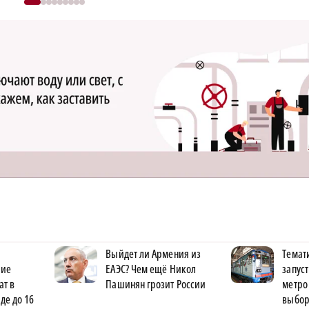
Выйдет ли Армения из
Темат
ние
ЕАЭС? Чем ещё Никол
запус
ат в
Пашинян грозит России
метро
де до 16
выбо