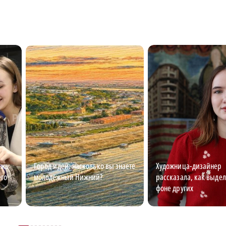
ежь
Город идей: насколько вы знаете
Художница-дизайнер
его
молодёжный Нижний?
рассказала, как выдел
фоне других