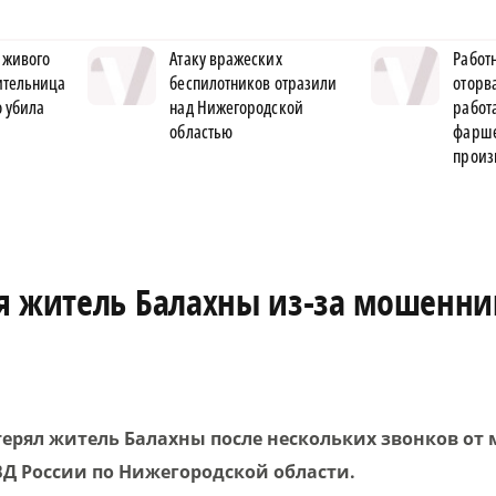
 живого
Атаку вражеских
Работ
жительница
беспилотников отразили
оторва
 убила
над Нижегородской
рабо
областью
фарше
произ
я житель Балахны из-за мошенни
терял житель Балахны после нескольких звонков от
ВД России по Нижегородской области.