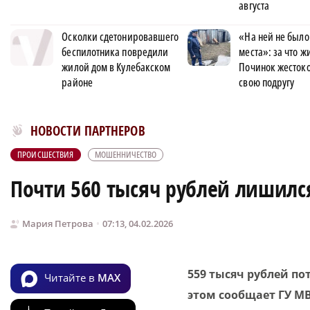
августа
Осколки сдетонировавшего
«На ней не было
беспилотника повредили
места»: за что 
жилой дом в Кулебакском
Починок жестоко
районе
свою подругу
Новости МирТесен
НОВОСТИ ПАРТНЕРОВ
ПРОИСШЕСТВИЯ
МОШЕННИЧЕСТВО
Почти 560 тысяч рублей лишилс
Мария Петрова
07:13, 04.02.2026
559 тысяч рублей по
Читайте в
MAX
этом сообщает ГУ М