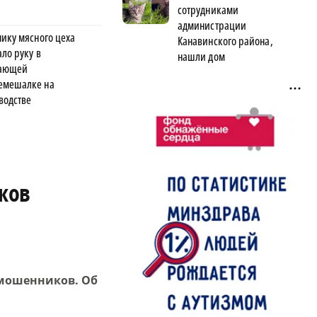
сотрудниками
администрации
нику мясного цеха
Канавинского района,
ло руку в
нашли дом
тающей
мешалке на
водстве
ков
 мошенников. Об