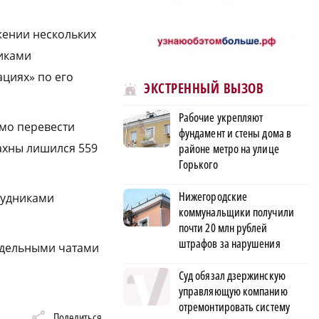
жении нескольких
никами
циях» по его
ЭКСТРЕННЫЙ ВЫЗОВ
Рабочие укрепляют
имо перевести
фундамент и стены дома в
лахны лишился 559
районе метро на улице
Горького
Нижегородские
рудниками
коммунальщики получили
почти 20 млн рублей
штрафов за нарушения
дельными чатами
Суд обязал дзержинскую
управляющую компанию
отремонтировать систему
Поделиться