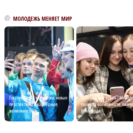
МОЛОДЕЖЬ МЕНЯЕТ МИР
Госслужба для молодежи: новые
Остаться или уехать? Молод
перспективы и карьерные
оценила возможности Нижн
возможности
Новгорода