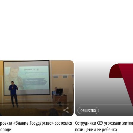
r
ОБЩЕСТВО
роекта «Знание.Государство» состоялся
Сотрудники СБУ угрожали жите
городе
похищении ее ребенка