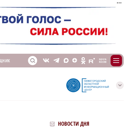
m
T
O
ЩНИК
Z
X
E
S
V
с
НОВОСТИ ДНЯ