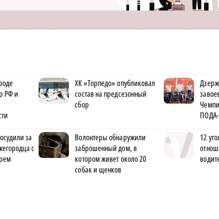
роде
ХК «Торпедо» опубликовал
Дзерж
р РФ и
состав на предсезонный
завое
сбор
Чемпи
сти
ПОДА-
осудили за
Волонтеры обнаружили
12 уго
ижегородца с
заброшенный дом, в
отнош
рем
котором живет около 20
водит
собак и щенков