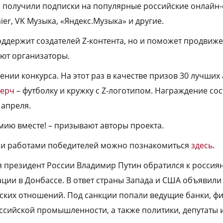
и получили подписки на популярные российские онлайн-се
er, VK Музыка, «Яндекс.Музыка» и другие.
поддержит создателей Z‑контента, но и поможет продвиж
ают организаторы.
нии конкурса. На этот раз в качестве призов 30 лучших
ерч
– футболку и кружку с Z‑логотипом. Награждение сос
 апреля.
ию вместе! – призывают авторы проекта.
а и работами победителей можно познакомиться
здесь
.
 президент России Владимир Путин обратился к россия
ции в Донбассе. В ответ страны Запада и США объявили 
ских отношений. Под санкции попали ведущие банки, ф
оссийской промышленности, а также политики, депутаты 