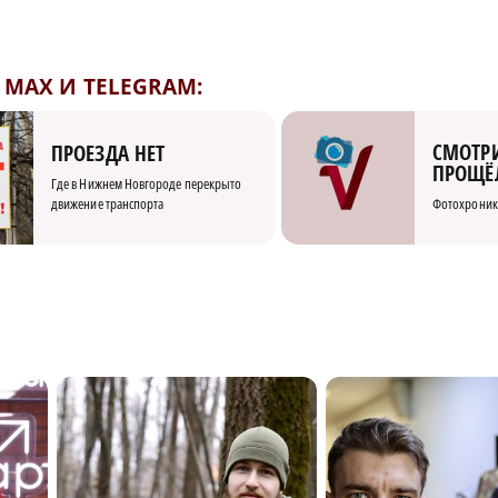
MAX И TELEGRAM:
СМОТРИ
ПРОЕЗДА НЕТ
ПРОЩЁ
Где в Нижнем Новгороде перекрыто
движение транспорта
Фотохроник