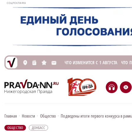
СОЦРЕКЛАМА
ЧТО ИЗМЕНИТСЯ С 1 АВГУСТА
ЧТО 
L
n
s
M
H
e
Главная
•
Новости
•
Общество
•
Подведены итоги первого конкурса в рамка
ОБЩЕСТВО
ДОНБАСС