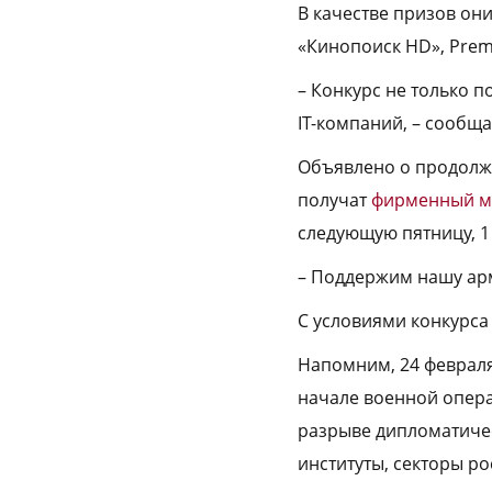
В качестве призов он
«Кинопоиск HD», Premi
– Конкурс не только 
IT-компаний, – сообщ
Объявлено о продолже
получат
фирменный м
следующую пятницу, 1
– Поддержим нашу арм
С условиями конкурс
Напомним, 24 февраля
начале военной опера
разрыве дипломатиче
институты, секторы р