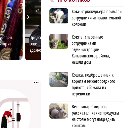
Кота-наркокурьера поймали
сотрудники исправительной
колонии
Котята, спасенные
уверен,
Председатель Студенческого
Художница-диза
сотрудниками
 интриг
совета рассказал, как
рассказала, как
администрации
вдохновлять других людей
фоне других
Канавинского района,
нашли дом
Кошка, подброшенная к
воротам нижегородского
приюта, сбежала из
переноски
Ветеринар Смирнов
рассказал, какие продукты
на столе могут навредить
кошкам