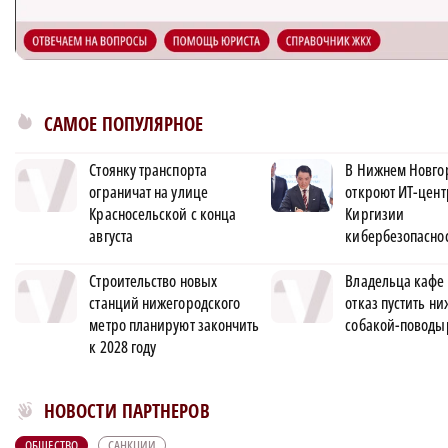
САМОЕ ПОПУЛЯРНОЕ
Стоянку транспорта
В Нижнем Новго
ограничат на улице
откроют ИТ-цент
Красносельской с конца
Киргизии
августа
кибербезопасно
Строительство новых
Владельца кафе 
станций нижегородского
отказ пустить н
метро планируют закончить
собакой-поводы
к 2028 году
Новости МирТесен
НОВОСТИ ПАРТНЕРОВ
ОБЩЕСТВО
САНКЦИИ