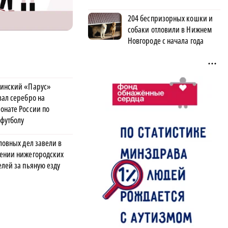
204 беспризорных кошки и
собаки отловили в Нижнем
Новгороде с начала года
инский «Парус»
вал серебро на
онате России по
футболу
ловных дел завели в
ении нижегородских
елей за пьяную езду