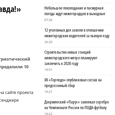
авда!»
Небольшое похолодание и пасмурная
погода ждут нижегородцев в выходные
07:26
12 уголовных дел завели в отношении
нижегородских водителей за пьяную езду
20:29
Строительство новых станций
нижегородского метро планируют
атриотический
закончить к 2028 году
пределили 10
19:51
ХК «Торпедо» опубликовал состав на
предсезонный сбор
на сайте проекта
19:27
сенджере
Дзержинский «Парус» завоевал серебро
на Чемпионате России по ПОДА-футболу
19:22