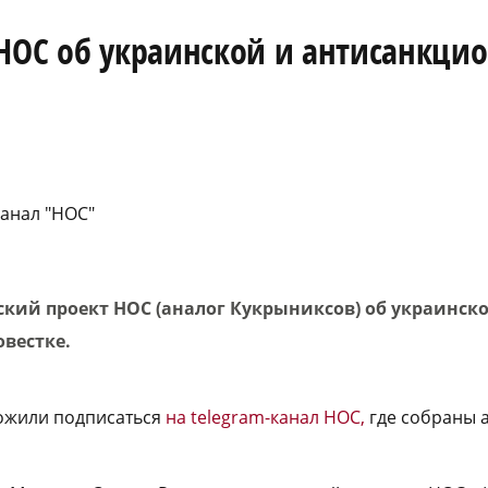
 НОС об украинской и антисанкци
анал "НОС"
ский проект НОС (аналог Кукрыниксов) об украинск
овестке.
ожили подписаться
на telegram-канал НОС,
где собраны а