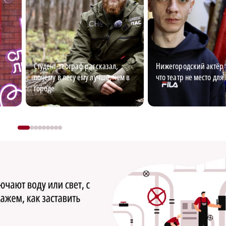
Студент-географ рассказал,
Нижегородский актёр 
почему в лесу ему лучше, чем в
что театр не место для
городе