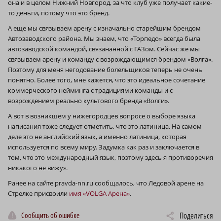
она и в целом Нижний Новгород, за что клуб уже получает какие-
то деньги, потому что это бренд.
А еще мы связываем арену с изначально старейшим брендом
Автозаводского района. Мы знаем, что «Торпедо» всегда была
автозаводской командой, связананной с ГАЗом. Сейчас же мы
связываем арену и команду с возрождающимся брендом «Волга».
Поэтому для меня негодование болельщиков теперь не очень
понятно. Более того, мне кажется, что это идеальное сочетание
коммерческого нейминга с традициями команды и с
возрождением реально культового бренда «Волги».
А вот в возникшем у нижегородцев вопросе о выборе языка
написания тоже следует отметить, что это латиница. На самом
деле это не английский язык, а именно латиница, которая
используется по всему миру. Задумка как раз и заключается в
том, что это международный язык, поэтому здесь я противоречия
никакого не вижу».
Ранее на сайте pravda-nn.ru сообщалось, что Ледовой арене на
Стрелке присвоили
имя «VOLGA Арена»
.
Сообщить об ошибке
Поделиться