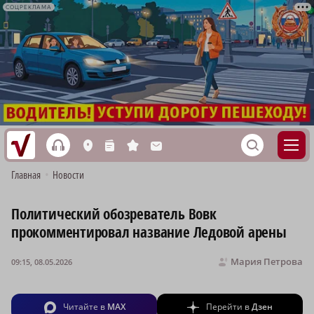
СОЦРЕКЛАМА
h
S
L
n
s
M
Главная
•
Новости
Политический обозреватель Вовк
прокомментировал название Ледовой арены
Мария Петрова
09:15, 08.05.2026
Читайте в
MAX
Перейти в
Дзен