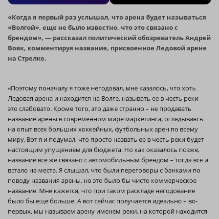
«Когда я первый раз услышал, что арена будет называться
«Волгой», еще не было известно, что это связано с
брендом», — рассказал политический обозреватель Андрей
Вовк, комментируя название, присвоенное Ледовой арене
на Стрелке.
«Поэтому поначалу я тоже негодовал, мне казалось, что хоть
Ледовая арена и находится на Волге, называть ее в честь реки –
это слабовато. Кроме того, это даже странно – не продавать
название арены в современном мире маркетинга, оглядываясь
на опыт всех больших хоккейных, футбольных арен по всему
миру. Вот я и подумал, что просто назвать ее в честь реки будет
настоящим упущением для бюджета. Но как оказалось позже,
название все же связано с автомобильным брендом – тогда все и
встало на места. Я слышал, что были переговоры с банками по
поводу названия арены, но это было бы чисто коммерческое
название. Мне кажется, что при таком раскладе негодование
было бы еще больше. А вот сейчас получается идеально – во-
первых, мы называем арену именем реки, на которой находится