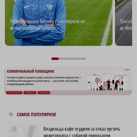
Нижегородская бегунья стала первой на
Трасса М
международном турнире
до Москв
САМОЕ ПОПУЛЯРНОЕ
Владельца кафе осудили за отказ пустить
нижегородца с собакой-поводырем