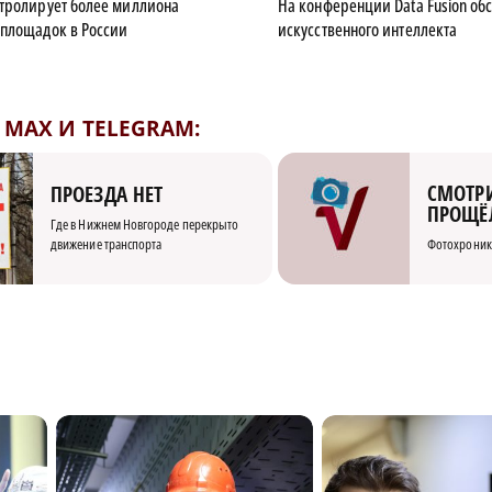
тролирует более миллиона
На конференции Data Fusion об
площадок в России
искусственного интеллекта
MAX И TELEGRAM:
СМОТРИ
ПРОЕЗДА НЕТ
ПРОЩЁ
Где в Нижнем Новгороде перекрыто
движение транспорта
Фотохроник