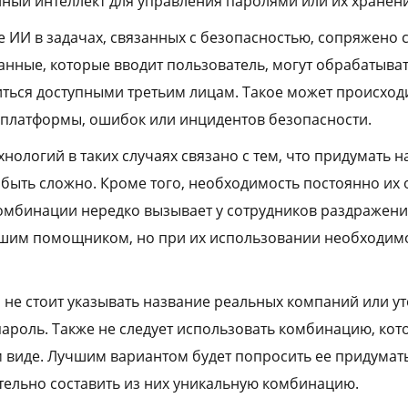
ный интеллект для управления паролями или их хранени
 ИИ в задачах, связанных с безопасностью, сопряжено 
анные, которые вводит пользователь, могут обрабатыва
ться доступными третьим лицам. Такое может происходи
 платформы, ошибок или инцидентов безопасности.
нологий в таких случаях связано с тем, что придумать 
быть сложно. Кроме того, необходимость постоянно их 
омбинации нередко вызывает у сотрудников раздражени
ошим помощником, но при их использовании необходим
 не стоит указывать название реальных компаний или уто
ароль. Также не следует использовать комбинацию, ко
м виде. Лучшим вариантом будет попросить ее придумат
тельно составить из них уникальную комбинацию.