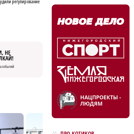
судили регулирование
, НЕ
ЛКАЙ!
а событий
НАЦПРОЕКТЫ -
ЛЮДЯМ
ПРО КОТИКОВ