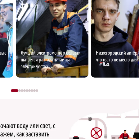
овые
Лучший электромонтёр области
Нижегородский актёр 
пытается разгадать тайны
что театр не место для
электричества