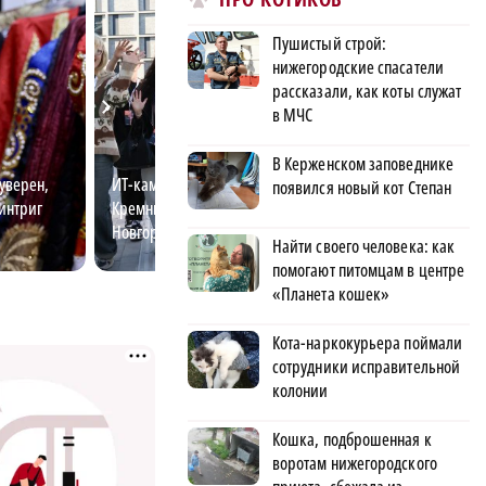
Пушистый строй:
нижегородские спасатели
рассказали, как коты служат
в МЧС
В Керженском заповеднике
уверен,
ИТ-кампус «Неймарк»: новая
Дизайнер расска
появился новый кот Степан
 интриг
Кремниевая долина в Нижнем
одежда быть удо
Новгороде
красивой
Найти своего человека: как
помогают питомцам в центре
«Планета кошек»
Кота-наркокурьера поймали
сотрудники исправительной
колонии
Кошка, подброшенная к
воротам нижегородского