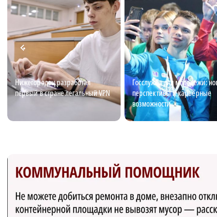
Нижегородец разработал
Госслужба для молодежи: н
первый в стране легальный VPN
перспективы и карьерные
возможности