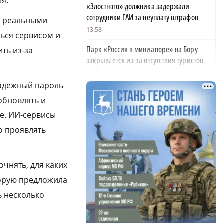
я.
«Злостного» должника задержали
сотрудники ГАИ за неуплату штрафов
с реальными
13:58
ться сервисом и
Парк «Россия в миниатюре» на Бору
ть из-за
закрывается из-за отсутствия туристов
13:26
надежный пароль
Найти своего человека: как помогают
обновлять и
питомцам в центре «Планета кошек»
е. ИИ-сервисы
13:00
о проявлять
У нижегородских абитуриентов стали
популярны инженерные направления
12:48
чнять, для каких
Как помощь людям стала главным делом
торую предложила
жизни для нижегородской студентки
ь несколько
12:47