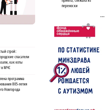
приюта, сбежала из
переноски
тый строй:
ородские спасатели
азали, как коты
т в МЧС
лена программа
нования 805-летия
го Новгорода