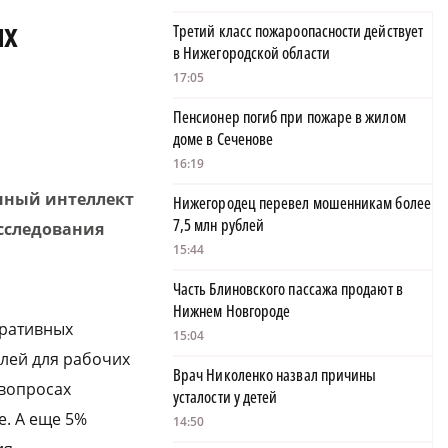
их
Третий класс пожароопасности действует
в Нижегородской области
17:05
Пенсионер погиб при пожаре в жилом
доме в Сеченове
16:19
нный интеллект
Нижегородец перевел мошенникам более
7,5 млн рублей
исследования
15:44
Часть Блиновского пассажа продают в
Нижнем Новгороде
оративных
15:04
олей для рабочих
Врач Николенко назвал причины
вопросах
усталости у детей
е. А еще 5%
14:50