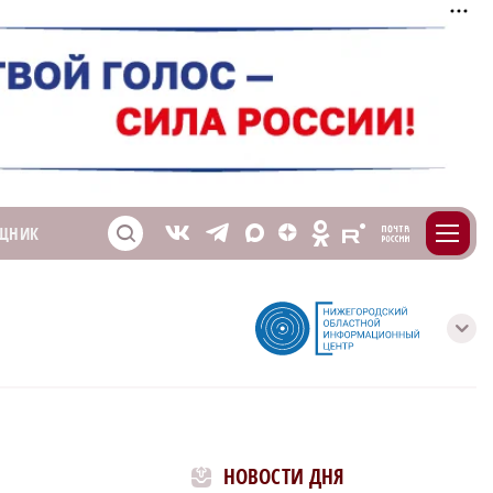
m
T
O
ЩНИК
Z
X
E
S
V
с
НОВОСТИ ДНЯ