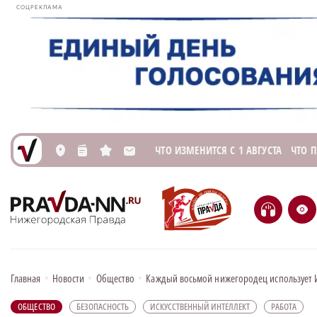
СОЦРЕКЛАМА
ЧТО ИЗМЕНИТСЯ С 1 АВГУСТА
ЧТО 
L
n
s
M
H
e
Главная
•
Новости
•
Общество
•
Каждый восьмой нижегородец использует 
ОБЩЕСТВО
БЕЗОПАСНОСТЬ
ИСКУССТВЕННЫЙ ИНТЕЛЛЕКТ
РАБОТА