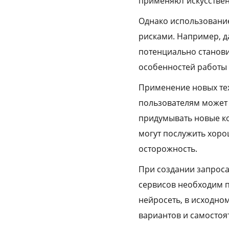
применяют искусствен
Однако использование
рисками. Например, д
потенциально станови
особенностей работы
Применение новых тех
пользователям может 
придумывать новые к
могут послужить хор
осторожность.
При создании запроса
сервисов необходим п
нейросеть, в исходно
вариантов и самостоя