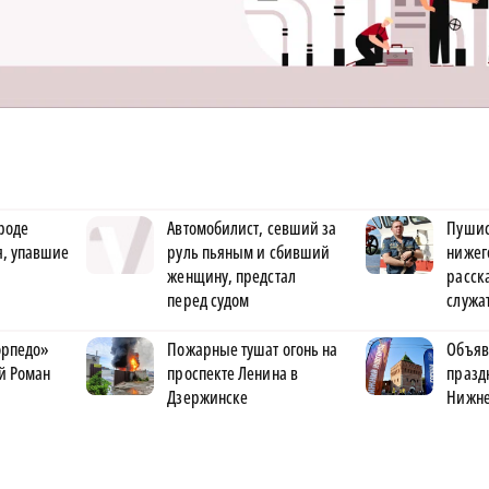
роде
Автомобилист, севший за
Пушис
я, упавшие
руль пьяным и сбивший
нижег
женщину, предстал
расск
перед судом
служа
орпедо»
Пожарные тушат огонь на
Объяв
й Роман
проспекте Ленина в
празд
Дзержинске
Нижне