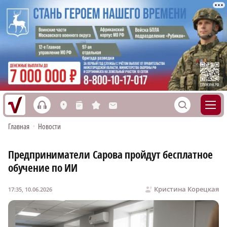
h
S
L
n
s
M
Главная
•
Новости
Предприниматели Сарова пройдут бесплатное
обучение по ИИ
Кристина Корецкая
17:35, 10.06.2026