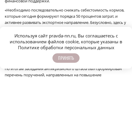
финансовой поддержки.
«Необходимо последовательно снижать себестоимость кормов,
которые сегодня формируют порядка 50 процентов затрат, и
активнее развивать экспортное направление. Безусловно, здесь у
нас есть резервы, и это задача на перспективу. В настоящее же
время первоочередной задачей является своевременное
Используя сайт pravda-nn.ru, Вы соглашаетесь с
предоставление дополнительных государственных субсидий
использованием файлов cookie, которые указаны в
Политике обработки персональных данных
сельскохозяйственным организациям, чтобы обеспечить их
стабильность и поддержать производства», — отметил Николай
ПРИНЯТЬ
Денисов.
По итогам заседания антикризисного штаба был сформирован
перечень поручений, направленных на повышение
эффективности работы отрасли. В их числе — проработка
дополнительных механизмов компенсации затрат на
приобретение техники и удобрений, масштабирование
селекционно-племенной работы, взаимодействия с торговыми
сетями.
Напомним, что с 2025 года в России по поручению президента
Владимира Путина начал действовать нацпроект
«Технологическое обеспечение продовольственной