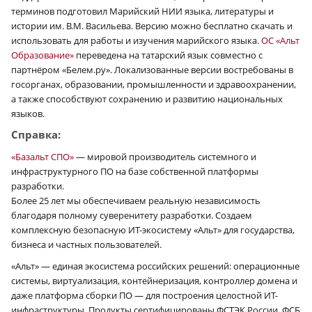
терминов подготовил Марийский НИИ языка, литературы и
истории им. В.М. Васильева. Версию можно бесплатно скачать и
использовать для работы и изучения марийского языка.
ОС «Альт
Образование»
переведена на татарский язык совместно с
партнёром «Белем.ру». Локализованные версии востребованы в
госорганах, образовании, промышленности и здравоохранении,
а также способствуют сохранению и развитию национальных
языков.
Справка:
«Базальт СПО»
— мировой производитель системного и
инфраструктурного ПО на базе собственной платформы
разработки.
Более 25 лет мы обеспечиваем реальную независимость
благодаря полному суверенитету разработки. Создаем
комплексную безопасную ИТ-экосистему «Альт» для государства,
бизнеса и частных пользователей.
«Альт» — единая экосистема российских решений: операционные
системы, виртуализация, контейнеризация, контроллер домена и
даже платформа сборки ПО — для построения целостной ИТ-
инфраструктуры. Продукты сертифицированы ФСТЭК России, ФСБ