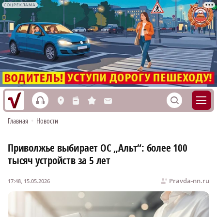
СОЦРЕКЛАМА
h
S
L
n
s
M
Главная
•
Новости
Приволжье выбирает ОС „Альт“: более 100
тысяч устройств за 5 лет
Pravda-nn.ru
17:48, 15.05.2026