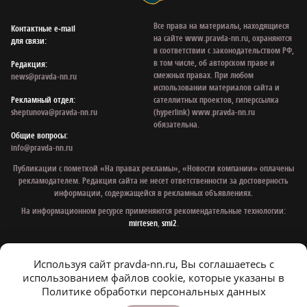
Все права на материалы, находящиеся
Контактные e‑mail
на сайте www.pravda-nn.ru, охраняются
для связи:
в соответствии с законодательством РФ,
в том числе, об авторском праве и
Редакция:
смежных правах. При любом
news@pravda-nn.ru
использовании материалов сайта и
Рекламный отдел:
сателлитных проектов, гиперссылка
sheptunova@pravda-nn.ru
(hyperlink) www.pravda-nn.ru
обязательна.
Общие вопросы:
info@pravda-nn.ru
Публикации с пометкой «На правах рекламы», «Новости компании» оплачены
рекламодателем. Редакция сайта не несет ответственности за достоверность
информации, содержащейся в рекламных объявлениях.
На информационном ресурсе применяются рекомендательные технологии:
mirtesen
,
smi2
.
Используя сайт pravda-nn.ru, Вы соглашаетесь с
© 1997 - 2026 Газета «Нижегородская правда»
использованием файлов cookie, которые указаны в
Политика конфиденциальности
Политике обработки персональных данных
Согласие на обработку персональных данных