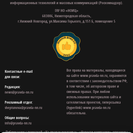
информационных технологий и массовых коммуникаций (Роскомнадзор).
ГАУ НО «НОИЦ»
603006, Нижегородская область,
г.Нижний Новгород, ул.Максима Горького, д.151 Б, помещение 5
Все права на материалы, находящиеся
Контактные e‑mail
на сайте www.pravda-nn.ru, охраняются
для связи:
в соответствии с законодательством РФ,
в том числе, об авторском праве и
Редакция:
смежных правах. При любом
news@pravda-nn.ru
использовании материалов сайта и
Рекламный отдел:
сателлитных проектов, гиперссылка
sheptunova@pravda-nn.ru
(hyperlink) www.pravda-nn.ru
обязательна.
Общие вопросы:
info@pravda-nn.ru
Публикации с пометкой «На правах рекламы», «Новости компании» оплачены