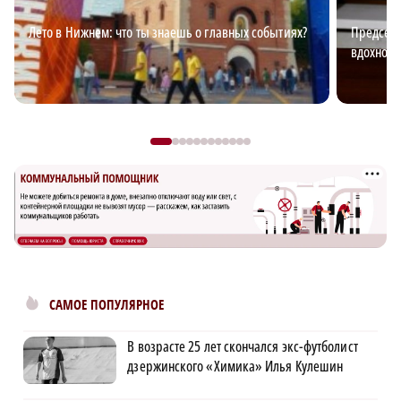
Лето в Нижнем: что ты знаешь о главных событиях?
Председа
вдохновл
САМОЕ ПОПУЛЯРНОЕ
В возрасте 25 лет скончался экс-футболист
дзержинского «Химика» Илья Кулешин