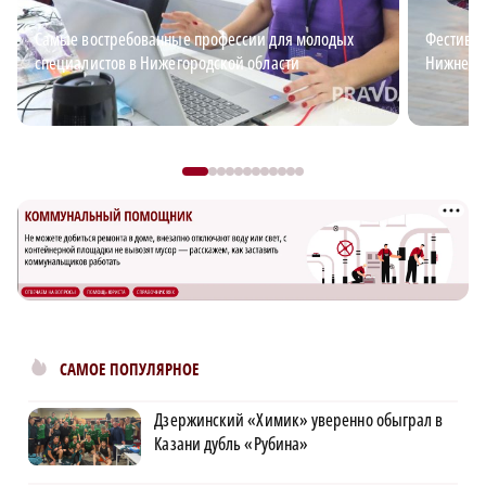
Самые востребованные профессии для молодых
Фестивал
специалистов в Нижегородской области
Нижнего
САМОЕ ПОПУЛЯРНОЕ
Дзержинский «Химик» уверенно обыграл в
Казани дубль «Рубина»