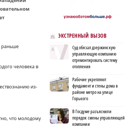
 нападении
азовательном
ет
ЭКСТРЕННЫЙ ВЫЗОВ
, раньше
Суд обязал дзержинскую
управляющую компанию
отремонтировать систему
отопления
одого человека в
Рабочие укрепляют
фундамент и стены дома в
ествознанию из-
районе метро на улице
Горького
В Госдуме разъяснили
порядок смены управляющей
тно, что молодому
компании