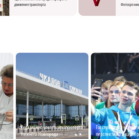
движение транспорта
Фотохроник
Куда можно улететь из аэропорта
Госслужба для молоде
Нижнего Новгорода
перспективы и карье