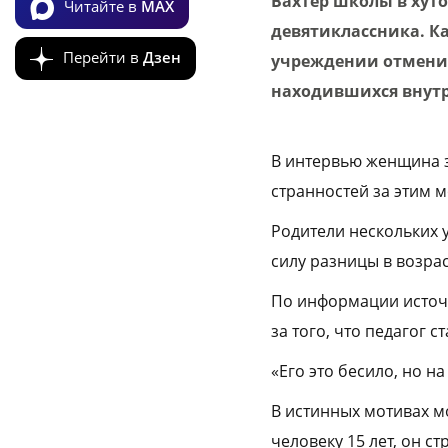
Вахтер школы в хуто
Читайте в
MAX
девятиклассника. К
Перейти в
Дзен
учреждении отменил
находившихся внутр
В интервью женщина з
странностей за этим 
Родители нескольких 
силу разницы в возрас
По информации источн
за того, что педагог с
«Его это бесило, но н
В истинных мотивах м
человеку 15 лет, он с