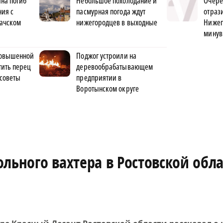
на погиб
Небольшое похолодание и
Очере
ния с
пасмурная погода ждут
отраз
Вачском
нижегородцев в выходные
Нижег
минув
 повышенной
Поджог устроили на
тить перец
деревообрабатывающем
 советы
предприятии в
Воротынском округе
льного вахтера в Ростовской обл