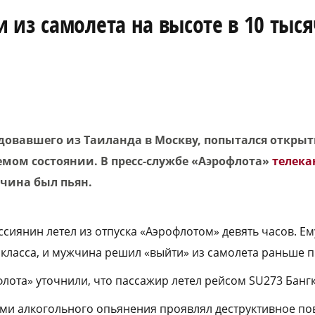
из самолета на высоте в 10 тыся
довавшего из Таиланда в Москву, попытался открыт
емом состоянии. В пресс-службе «Аэрофлота»
телека
жчина был пьян.
сиянин летел из отпуска «Аэрофлотом» девять часов. Ем
мкласса, и мужчина решил «выйти» из самолета раньше 
флота» уточнили, что пассажир летел рейсом SU273 Банг
ми алкогольного опьянения проявлял деструктивное по