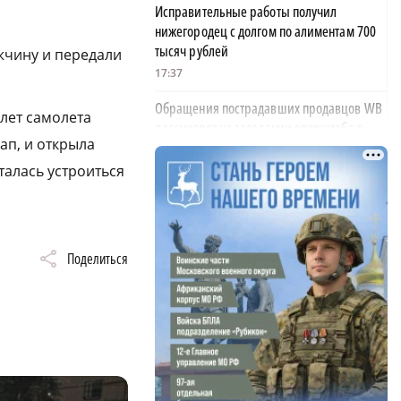
Исправительные работы получил
нижегородец с долгом по алиментам 700
тысяч рублей
жчину и передали
17:37
Обращения пострадавших продавцов WB
лет самолета
рассмотрят на заседании оперштаба в
ап, и открыла
августе
талась устроиться
17:21
Нижегородская область вошла в число
лидеров научно-популярного туризма
17:10
Поделиться
Специальный концерт «Музыка
балконов» пройдет в Нижнем Новгороде
15 августа
17:06
Опасное сливочное масло обнаружили в
Нижегородской области