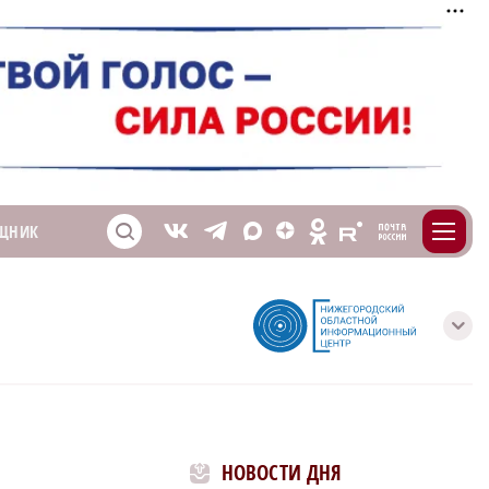
m
T
O
ЩНИК
Z
X
E
S
V
с
НОВОСТИ ДНЯ