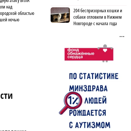
дную атаку БПЛА
или над
204 беспризорных кошки и
ородской областью
собаки отловили в Нижнем
шей ночью
Новгороде с начала года
асти