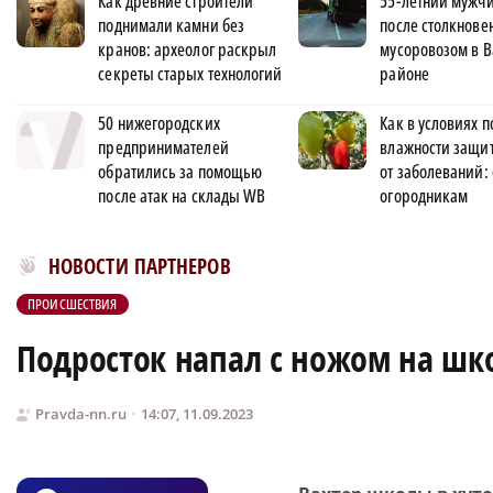
Как древние строители
55-летний мужчи
поднимали камни без
после столкнове
кранов: археолог раскрыл
мусоровозом в 
секреты старых технологий
районе
50 нижегородских
Как в условиях
предпринимателей
влажности защи
обратились за помощью
от заболеваний:
после атак на склады WB
огородникам
Новости МирТесен
НОВОСТИ ПАРТНЕРОВ
ПРОИСШЕСТВИЯ
Подросток напал с ножом на шко
Pravda-nn.ru
14:07, 11.09.2023