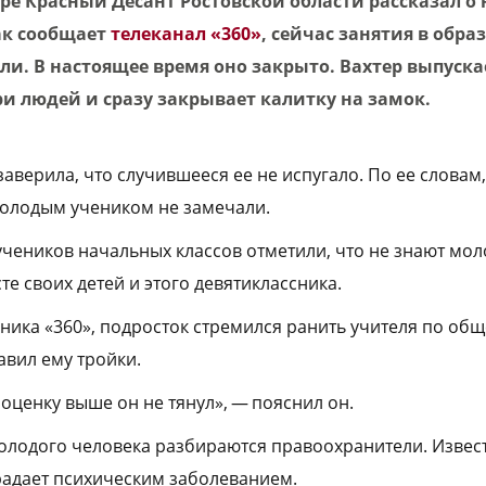
ре Красный Десант Ростовской области рассказал о
ак сообщает
телеканал «360»
, сейчас занятия в обр
и. В настоящее время оно закрыто. Вахтер выпуска
и людей и сразу закрывает калитку на замок.
аверила, что случившееся ее не испугало. По ее словам
молодым учеником не замечали.
учеников начальных классов отметили, что не знают мол
те своих детей и этого девятиклассника.
ика «360», подросток стремился ранить учителя по общ
тавил ему тройки.
а оценку выше он не тянул», — пояснил он.
олодого человека разбираются правоохранители. Извес
традает психическим заболеванием.