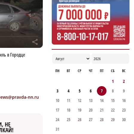
17:00
r
иль в Городце
ПН
ВТ
СР
ЧТ
ПТ
СБ
ВС
1
2
3
4
5
6
7
8
9
news@pravda-nn.ru
10
11
12
13
14
15
16
17
18
19
20
21
22
23
24
25
26
27
28
29
30
, НЕ
31
ЛКАЙ!