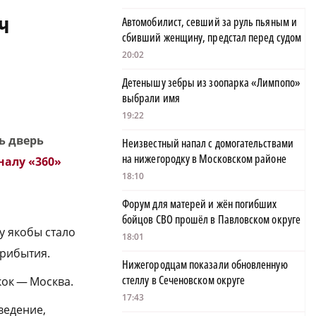
ч
Автомобилист, севший за руль пьяным и
сбивший женщину, предстал перед судом
20:02
Детенышу зебры из зоопарка «Лимпопо»
выбрали имя
19:22
ь дверь
Неизвестный напал с домогательствами
на нижегородку в Московском районе
налу «360»
18:10
Форум для матерей и жён погибших
бойцов СВО прошёл в Павловском округе
у якобы стало
18:01
прибытия.
Нижегородцам показали обновленную
стеллу в Сеченовском округе
кок — Москва.
17:43
ведение,