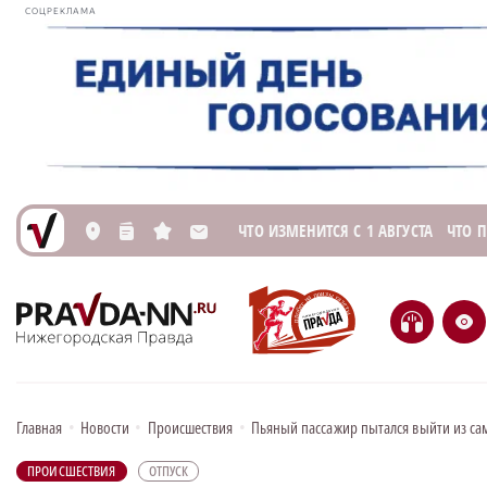
СОЦРЕКЛАМА
ЧТО ИЗМЕНИТСЯ С 1 АВГУСТА
ЧТО 
L
n
s
M
H
e
Главная
•
Новости
•
Происшествия
•
Пьяный пассажир пытался выйти из сам
ПРОИСШЕСТВИЯ
ОТПУСК