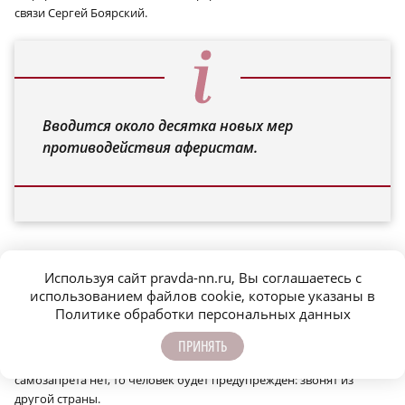
связи Сергей Боярский.
Вводится около десятка новых мер
противодействия аферистам.
«Красная кнопка» в помощь
Используя сайт pravda-nn.ru, Вы соглашаетесь с
использованием файлов cookie, которые указаны в
Ещё одно важное новшество в борьбе с мошенниками – по
Политике обработки персональных данных
аналогии с самозапретом на оформление кредитов можно будет
установить самозапрет на получение международных звонков.
ПРИНЯТЬ
Также предусматривается введение их маркировки – если
самозапрета нет, то человек будет предупреждён: звонят из
другой страны.