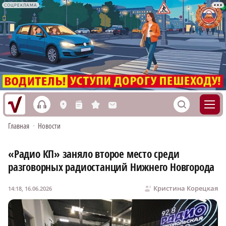
СОЦРЕКЛАМА
h
S
L
n
s
M
Главная
•
Новости
«Радио КП» заняло второе место среди
разговорных радиостанций Нижнего Новгорода
Кристина Корецкая
14:18, 16.06.2026