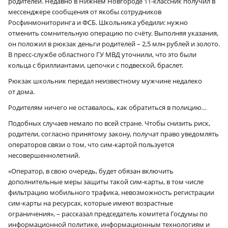
родителей. Недавно в Нижнем Новгороде 11-классник получил в
мессенджере сообщения от якобы сотрудников
Росфинмониторинга и ФСБ. Школьника убедили: нужно
отменить сомнительную операцию по счёту. Выполняя указания,
он положил в рюкзак деньги родителей – 2,5 млн рублей и золото.
В пресс-службе областного ГУ МВД уточнили, что это были
кольца с бриллиантами, цепочки с подвеской, браслет.
Рюкзак школьник передал неизвестному мужчине недалеко
от дома.
Родителям ничего не оставалось, как обратиться в полицию…
Подобных случаев немало по всей стране. Чтобы снизить риск,
родители, согласно принятому закону, получат право уведомлять
операторов связи о том, что сим-картой пользуется
несовершеннолетний.
«Оператор, в свою очередь, будет обязан включить
дополнительные меры защиты такой сим-карты, в том числе
фильтрацию мобильного трафика, невозможность регистрации
сим-карты на ресурсах, которые имеют возрастные
ограничения», – рассказал председатель комитета Госдумы по
информационной политике, информационным технологиям и