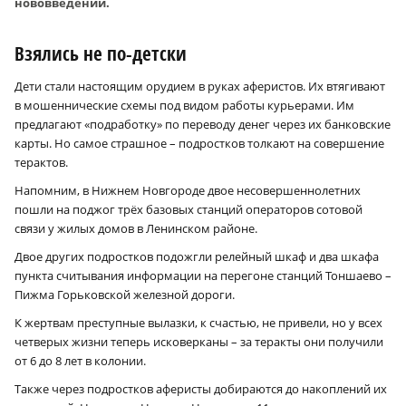
нововведений.
Взялись не по-детски
Дети стали настоящим орудием в руках аферистов. Их втягивают
в мошеннические схемы под видом работы курьерами. Им
предлагают «подработку» по переводу денег через их банковские
карты. Но самое страшное – подростков толкают на совершение
терактов.
Напомним, в Нижнем Новгороде двое несовершеннолетних
пошли на поджог трёх базовых станций операторов сотовой
связи у жилых домов в Ленинском районе.
Двое других подростков подожгли релейный шкаф и два шкафа
пункта считывания информации на перегоне станций Тоншаево –
Пижма Горьковской железной дороги.
К жертвам преступные вылазки, к счастью, не привели, но у всех
четверых жизни теперь исковерканы – за теракты они получили
от 6 до 8 лет в колонии.
Также через подростков аферисты добираются до накоплений их