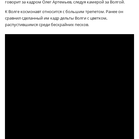
говорит за кадром Олег Артемьев, следуя камерой за Волгой.
К Волге космонавт относится с большим трепетом. Ранее он
сравнил сделанный им кадр дельты Волги с цветком,
распустившимся среди бескрайних песков.