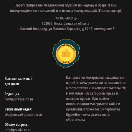
Зарегистрировано Федеральной службой по надзору в сфере связи,
информационных технологий и массовых коммуникаций (Роскомнадзор).
ГАУ НО «НОИЦ»
603006, Нижегородская область,
г.Нижний Новгород, ул.Максима Горького, д.151 Б, помещение 5
Все права на материалы, находящиеся
Контактные e‑mail
на сайте www.pravda-nn.ru, охраняются
для связи:
в соответствии с законодательством РФ,
в том числе, об авторском праве и
Редакция:
смежных правах. При любом
news@pravda-nn.ru
использовании материалов сайта и
Рекламный отдел:
сателлитных проектов, гиперссылка
sheptunova@pravda-nn.ru
(hyperlink) www.pravda-nn.ru
обязательна.
Общие вопросы:
info@pravda-nn.ru