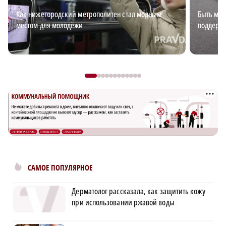
Как нижегородский метрополитен стал модным
Быть мно
местом для молодёжи
поддержк
САМОЕ ПОПУЛЯРНОЕ
Дерматолог рассказала, как защитить кожу
при использовании ржавой воды