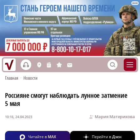
h
S
L
n
s
M
Главная
•
Новости
Россияне смогут наблюдать лунное затмение
5 мая
Мария Материкова
10:16, 24.04.2023
Читайте в
MAX
Перейти в
Дзен