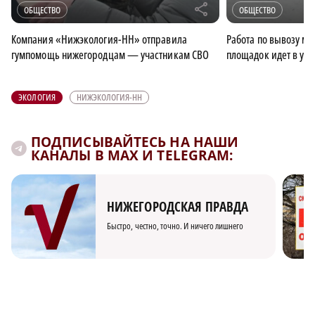
r
ОБЩЕСТВО
ОБЩЕСТВО
Компания «Нижэкология-НН» отправила
Работа по вывозу му
гумпомощь нижегородцам — участникам СВО
площадок идет в ус
ЭКОЛОГИЯ
НИЖЭКОЛОГИЯ-НН
ПОДПИСЫВАЙТЕСЬ НА НАШИ
КАНАЛЫ В MAX И TELEGRAM:
НИЖЕГОРОДСКАЯ ПРАВДА
Быстро, честно, точно. И ничего лишнего