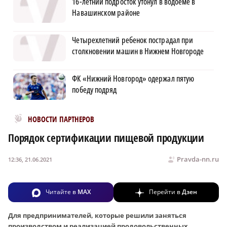
16-летний подросток утонул в водоеме в
Навашинском районе
Четырехлетний ребенок пострадал при
столкновении машин в Нижнем Новгороде
ФК «Нижний Новгород» одержал пятую
победу подряд
Новости МирТесен
НОВОСТИ ПАРТНЕРОВ
Порядок сертификации пищевой продукции
Pravda-nn.ru
12:36, 21.06.2021
Читайте в
MAX
Перейти в
Дзен
Для предпринимателей, которые решили заняться
производством и реализацией продовольственных