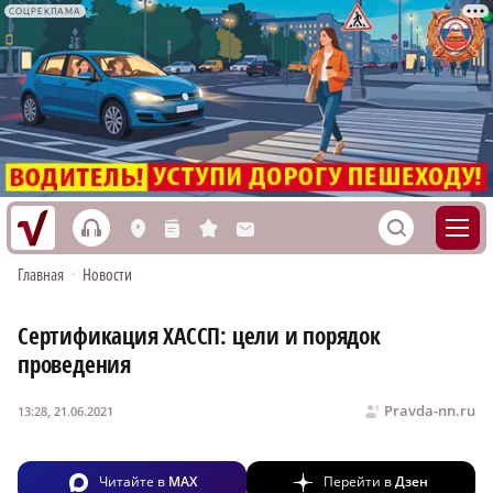
СОЦРЕКЛАМА
h
S
L
n
s
M
Главная
•
Новости
Сертификация ХАССП: цели и порядок
проведения
Pravda-nn.ru
13:28, 21.06.2021
Читайте в
MAX
Перейти в
Дзен