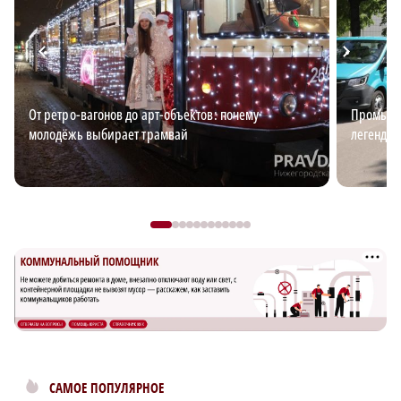
От ретро-вагонов до арт-объектов: почему
Промышл
молодёжь выбирает трамвай
легендар
САМОЕ ПОПУЛЯРНОЕ