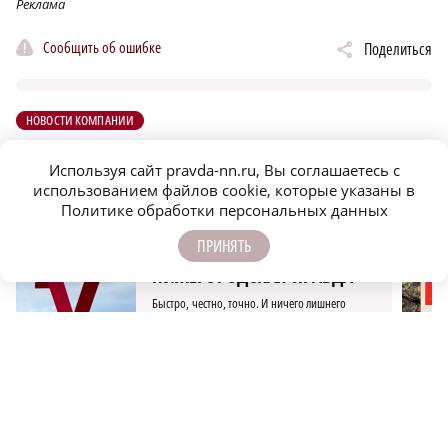
Реклама
Сообщить об ошибке
Поделиться
НОВОСТИ КОМПАНИИ
Используя сайт pravda-nn.ru, Вы соглашаетесь с
ПОДПИСЫВАЙТЕСЬ НА НАШИ
использованием файлов cookie, которые указаны в
КАНАЛЫ В MAX И TELEGRAM:
Политике обработки персональных данных
ПРИНЯТЬ
НИЖЕГОРОДСКАЯ ПРАВДА
Быстро, честно, точно. И ничего лишнего