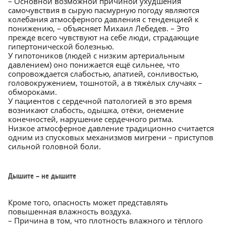
– Основной возможной причиной ухудшения
самочувствия в сырую пасмурную погоду являются
колебания атмосферного давления с тенденцией к
понижению, – объясняет Михаил Лебедев. – Это
прежде всего чувствуют на себе люди, страдающие
гипертонической болезнью.
У гипотоников (людей с низким артериальным
давлением) оно понижается ещё сильнее, что
сопровождается слабостью, апатией, сонливостью,
головокружением, тошнотой, а в тяжёлых случаях –
обмороками.
У пациентов с сердечной патологией в это время
возникают слабость, одышка, отёки, онемение
конечностей, нарушение сердечного ритма.
Низкое атмосферное давление традиционно считается
одним из спусковых механизмов мигрени – приступов
сильной головной боли.
Дышите – не дышите
Кроме того, опасность может представлять
повышенная влажность воздуха.
– Причина в том, что плотность влажного и тёплого