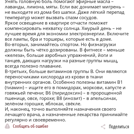
Унять головную боль помогают эфирные масла –
лаванды, лимона, мяты. Если вас донимает мигрень –
не выходите из дома без шапки. Даже лёгкий перепад
температур может вызвать спазм сосудов.
Яркое освещение в квартире отчасти поможет
компенсировать нехватку солнца. Хмурый день – не
лучшее время для экономии электроэнергии. Включите
все лампы, бра и торшеры, которые есть в доме.
Во-вторых, занимайтесь спортом. Но физнагрузки
должны быть чётко дозированы. В фитнесе – меньше
«железа», больше аэробных упражнений, йоги и
танцев, дающих нагрузки на разные группы мышц,
всегда полезно плавание.
В‑третьих, больше витаминов группы В. Они являются
переносчиками кислорода из крови в ткани
внутренних органов. Особенно полезны витамин В1
(тиамин) – ищите его в помидорах, моркови, капусте и
говяжьей печени; В6 (пиридоксин) – в пророщенной
пшенице, овсе, горохе; В8 (инозит) – в апельсинах,
зелёном горошке, яблоках, свёкле.
И, наконец, точно выполняйте назначения своего
лечащего врача, а назначенные лекарства принимайте
регулярно и своевременно.
Сообщить об ошибке
Поделиться