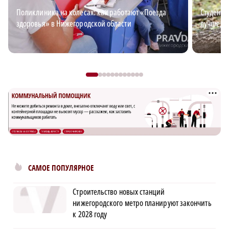
Поликлиника на колесах: как работают «Поезда
Студент-
здоровья» в Нижегородской области
лучше, ч
САМОЕ ПОПУЛЯРНОЕ
Строительство новых станций
нижегородского метро планируют закончить
к 2028 году