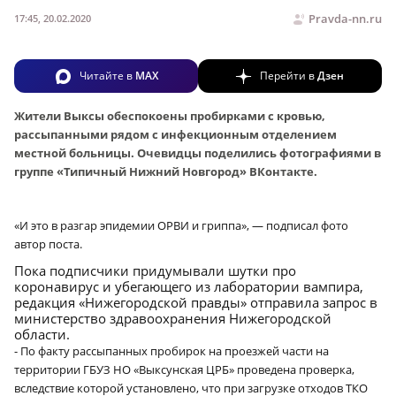
Pravda-nn.ru
17:45, 20.02.2020
Читайте в
MAX
Перейти в
Дзен
Жители Выксы обеспокоены пробирками с кровью,
рассыпанными рядом с инфекционным отделением
местной больницы. Очевидцы поделились фотографиями в
группе «Типичный Нижний Новгород» ВКонтакте.
«И это в разгар эпидемии ОРВИ и гриппа», — подписал фото
автор поста.
Пока подписчики придумывали шутки про
коронавирус и убегающего из лаборатории вампира,
редакция «Нижегородской правды» отправила запрос в
министерство здравоохранения Нижегородской
области.
- По факту рассыпанных пробирок на проезжей части на
территории ГБУЗ НО «Выксунская ЦРБ» проведена проверка,
вследствие которой установлено, что при загрузке отходов ТКО