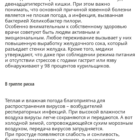
двенадцатиперстной кишки. При этом важно
понимать, что основной причиной язвенной болезни
является не плохая погода, а инфекция, вызванная
бактерией Хеликобактер пилори.
Особенно внимательным к собственному здоровью
врачи советуют быть людям активным и
эмоциональным. Любое переживание вызывает у них
повышенную выработку желудочного сока, который
разъедает стенки желудка. Кроме того, медики
утверждают, что даже при соблюдении режима питания
и отсутствии стрессов с годами гастрит или язву
обнаруживают у 98 процентов курильщиков.
В гриппе риска
Тёплая и влажная погода благоприятна для
распространения вирусов – возбудителей
респираторных инфекций. При высокой влажности
воздуха вирусы легче сохраняются и передаются. А вот
холодной зимой, сопровождающейся сухим морозным
воздухом, передача вирусов затрудняется.
При простуде появляются слабость и сонливость,
быстрая утомляемость и тяжесть в конечностях.