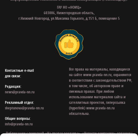
ГАУ НО «НОИЦ»
603006, Нижегородская область,
г.Нижний Новгород, ул.Максима Горького, д.151 Б, помещение 5
Все права на материалы, находящиеся
Контактные e‑mail
на сайте www.pravda-nn.ru, охраняются
для связи:
в соответствии с законодательством РФ,
в том числе, об авторском праве и
Редакция:
смежных правах. При любом
news@pravda-nn.ru
использовании материалов сайта и
Рекламный отдел:
сателлитных проектов, гиперссылка
sheptunova@pravda-nn.ru
(hyperlink) www.pravda-nn.ru
обязательна.
Общие вопросы:
info@pravda-nn.ru
Публикации с пометкой «На правах рекламы», «Новости компании» оплачены