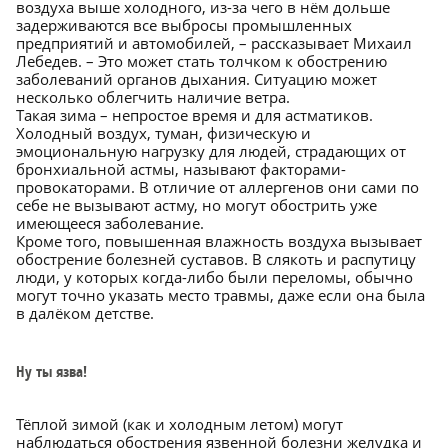
воздуха выше холодного, из-за чего в нём дольше
задерживаются все выбросы промышленных
предприятий и автомобилей, – рассказывает Михаил
Лебедев. – Это может стать толчком к обострению
заболеваний органов дыхания. Ситуацию может
несколько облегчить наличие ветра.
Такая зима – непростое время и для астматиков.
Холодный воздух, туман, физическую и
эмоциональную нагрузку для людей, страдающих от
бронхиальной астмы, называют факторами-
провокаторами. В отличие от аллергенов они сами по
себе не вызывают астму, но могут обострить уже
имеющееся заболевание.
Кроме того, повышенная влажность воздуха вызывает
обострение болезней суставов. В слякоть и распутицу
люди, у которых когда-либо были переломы, обычно
могут точно указать место травмы, даже если она была
в далёком детстве.
Ну ты язва!
Тёплой зимой (как и холодным летом) могут
наблюдаться обострения язвенной болезни желудка и