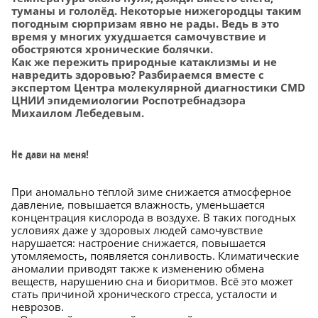
туманы и гололёд. Некоторые нижегородцы таким
погодным сюрпризам явно не рады. Ведь в это
время у многих ухудшается самочувствие и
обостряются хронические болячки.
Как же пережить природные катаклизмы и не
навредить здоровью? Разбираемся вместе с
экспертом Центра молекулярной диагностики CMD
ЦНИИ эпидемиологии Роспотребнадзора
Михаилом Лебедевым.
Не дави на меня!
При аномально тёплой зиме снижается атмосферное
давление, повышается влажность, уменьшается
концентрация кислорода в воздухе. В таких погодных
условиях даже у здоровых людей самочувствие
нарушается: настроение снижается, повышается
утомляемость, появляется сонливость. Климатические
аномалии приводят также к изменению обмена
веществ, нарушению сна и биоритмов. Всё это может
стать причиной хронического стресса, усталости и
неврозов.