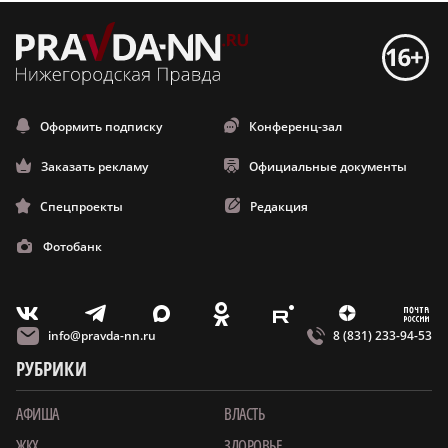
Оформить подписку
Конференц-зал
Заказать рекламу
Официальные документы
Спецпроекты
Редакция
Фотобанк
m
T
O
Z
X
E
V
info@pravda-nn.ru
8 (831) 233-94-53
РУБРИКИ
АФИША
ВЛАСТЬ
ЖКХ
ЗДОРОВЬЕ