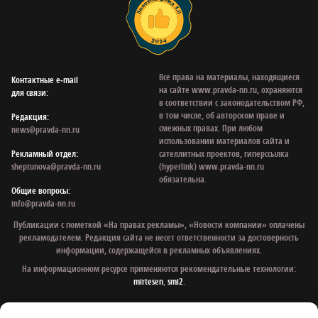
Все права на материалы, находящиеся
Контактные e‑mail
на сайте www.pravda-nn.ru, охраняются
для связи:
в соответствии с законодательством РФ,
в том числе, об авторском праве и
Редакция:
смежных правах. При любом
news@pravda-nn.ru
использовании материалов сайта и
Рекламный отдел:
сателлитных проектов, гиперссылка
sheptunova@pravda-nn.ru
(hyperlink) www.pravda-nn.ru
обязательна.
Общие вопросы:
info@pravda-nn.ru
Публикации с пометкой «На правах рекламы», «Новости компании» оплачены
рекламодателем. Редакция сайта не несет ответственности за достоверность
информации, содержащейся в рекламных объявлениях.
На информационном ресурсе применяются рекомендательные технологии:
mirtesen
,
smi2
.