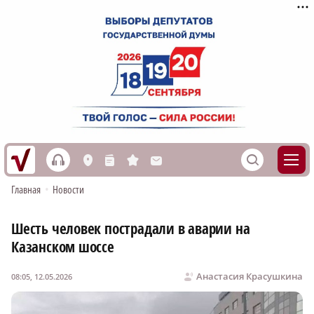
h
S
L
n
s
M
Главная
•
Новости
Шесть человек пострадали в аварии на
Казанском шоссе
Анастасия Красушкина
08:05, 12.05.2026