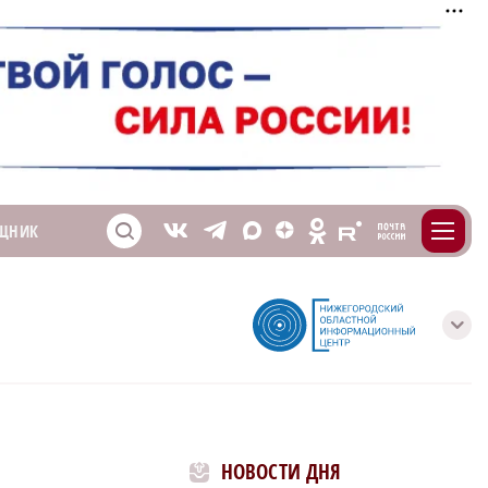
m
T
O
ЩНИК
Z
X
E
S
V
с
НОВОСТИ ДНЯ