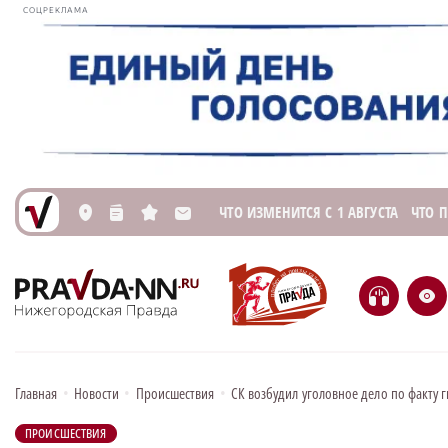
СОЦРЕКЛАМА
ЧТО ИЗМЕНИТСЯ С 1 АВГУСТА
ЧТО 
L
n
s
M
H
e
Главная
•
Новости
•
Происшествия
•
СК возбудил уголовное дело по факту 
ПРОИСШЕСТВИЯ