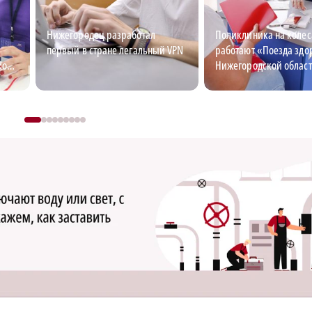
Нижегородец разработал
Поликлиника на колес
первый в стране легальный VPN
работают «Поезда здо
кой
Нижегородской облас