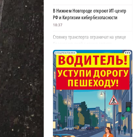
В Нижнем Новгороде откроют ИТ-центр
РФ и Киргизии кибербезопасности
18:37
Стоянку транспорта ограничат на улице
Красносельской с конца августа
18:37
СОЦРЕКЛАМА
Волонтеры обнаружили заброшенный
дом, в котором живет около 20 собак и
щенков
×
18:02
В Нижегородской области наградили
более 40 организаций к Дню строителя
17:57
Садыр Жапаров и Глеб Никитин провели
рабочую встречу в Киргизии
17:38