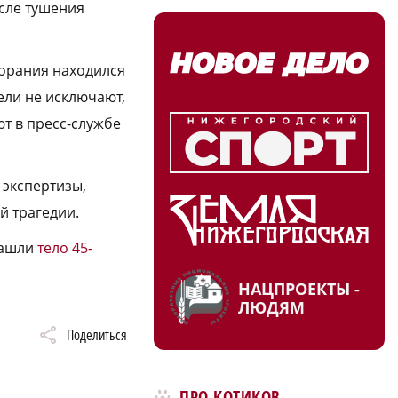
осле тушения
горания находился
ели не исключают,
т в пресс-службе
 экспертизы,
й трагедии.
нашли
тело 45-
НАЦПРОЕКТЫ -
ЛЮДЯМ
Поделиться
ПРО КОТИКОВ