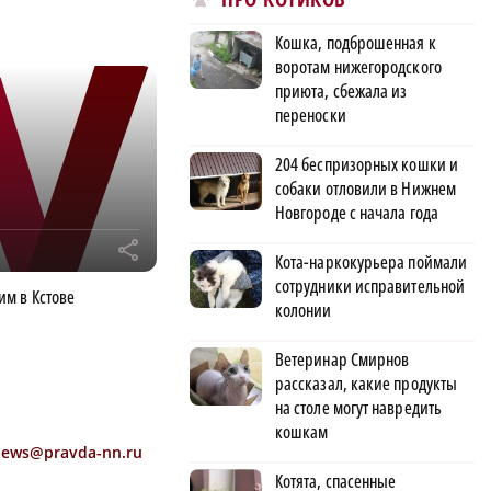
Кошка, подброшенная к
воротам нижегородского
приюта, сбежала из
переноски
204 беспризорных кошки и
собаки отловили в Нижнем
Новгороде с начала года
r
Кота-наркокурьера поймали
сотрудники исправительной
м в Кстове
колонии
Ветеринар Смирнов
рассказал, какие продукты
на столе могут навредить
кошкам
news@pravda-nn.ru
Котята, спасенные