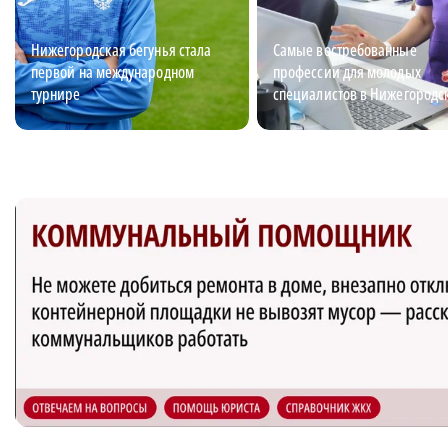
Нижегородская бегунья стала
Самые востребованные
первой на международном
профессии для молодых
турнире
специалистов в Нижегородс
области