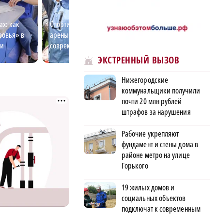
ах: как
Спортивный Нижний: ледовые
От ретро-вагонов
ровья» в
арены, дворцы спорта,
объектов: почем
ти
современные стадионы
выбирает трамв
ЭКСТРЕННЫЙ ВЫЗОВ
Нижегородские
коммунальщики получили
почти 20 млн рублей
штрафов за нарушения
Рабочие укрепляют
фундамент и стены дома в
районе метро на улице
Горького
19 жилых домов и
социальных объектов
подключат к современным